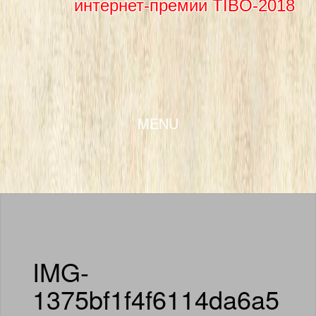
интернет-премии TIBO-2018
SKIP TO CONTENT
MENU
IMG-
1375bf1f4f6114da6a5