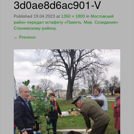
3d0ae8d6ac901-V
Published
19.04.2023
at
1350 × 1800
in
Мостовский
район передал эстафету «Память. Мир. Созидание»
Слонимскому району.
←
Previous