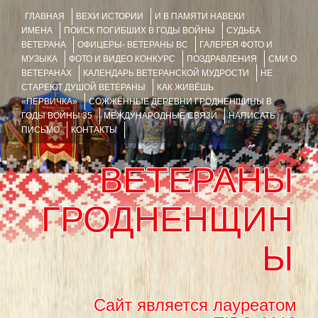
ГЛАВНАЯ
ВЕХИ ИСТОРИИ
И В ПАМЯТИ НАВЕКИ
ИМЕНА
ПОИСК ПОГИБШИХ В ГОДЫ ВОЙНЫ
СУДЬБА
ВЕТЕРАНА
ОФИЦЕРЫ- ВЕТЕРАНЫ ВС
ГАЛЕРЕЯ ФОТО И
МУЗЫКА
ФОТО И ВИДЕО КОНКУРС
ПОЗДРАВЛЕНИЯ
СМИ О
ВЕТЕРАНАХ
КАЛЕНДАРЬ ВЕТЕРАНСКОЙ МУДРОСТИ
НЕ
СТАРЕЮТ ДУШОЙ ВЕТЕРАНЫ
КАК ЖИВЁШЬ
«ПЕРВИЧКА»
СОЖЖЁННЫЕ ДЕРЕВНИ ГРОДНЕНЩИНЫ В
ГОДЫ ВОЙНЫ 35
МЕЖДУНАРОДНЫЕ СВЯЗИ
НАПИСАТЬ
ПИСЬМО
КОНТАКТЫ
ВЕТЕРАНЫ
ГРОДНЕНЩИН
Ы
Сайт является лауреатом