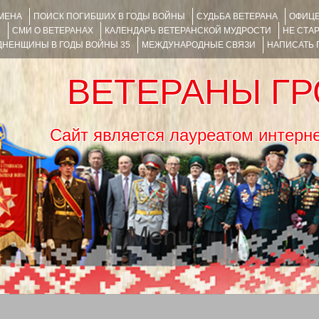
ИМЕНА
ПОИСК ПОГИБШИХ В ГОДЫ ВОЙНЫ
СУДЬБА ВЕТЕРАНА
ОФИЦЕ
Я
СМИ О ВЕТЕРАНАХ
КАЛЕНДАРЬ ВЕТЕРАНСКОЙ МУДРОСТИ
НЕ СТА
НЕНЩИНЫ В ГОДЫ ВОЙНЫ 35
МЕЖДУНАРОДНЫЕ СВЯЗИ
НАПИСАТЬ
ВЕТЕРАНЫ Г
Сайт является лауреатом ин
Menu
SKIP TO CONTENT