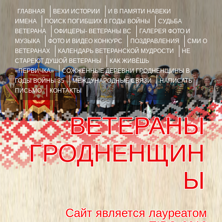
ГЛАВНАЯ
ВЕХИ ИСТОРИИ
И В ПАМЯТИ НАВЕКИ
ИМЕНА
ПОИСК ПОГИБШИХ В ГОДЫ ВОЙНЫ
СУДЬБА
ВЕТЕРАНА
ОФИЦЕРЫ- ВЕТЕРАНЫ ВС
ГАЛЕРЕЯ ФОТО И
МУЗЫКА
ФОТО И ВИДЕО КОНКУРС
ПОЗДРАВЛЕНИЯ
СМИ О
ВЕТЕРАНАХ
КАЛЕНДАРЬ ВЕТЕРАНСКОЙ МУДРОСТИ
НЕ
СТАРЕЮТ ДУШОЙ ВЕТЕРАНЫ
КАК ЖИВЁШЬ
«ПЕРВИЧКА»
СОЖЖЁННЫЕ ДЕРЕВНИ ГРОДНЕНЩИНЫ В
ГОДЫ ВОЙНЫ 35
МЕЖДУНАРОДНЫЕ СВЯЗИ
НАПИСАТЬ
ПИСЬМО
КОНТАКТЫ
ВЕТЕРАНЫ
ГРОДНЕНЩИН
Ы
Сайт является лауреатом