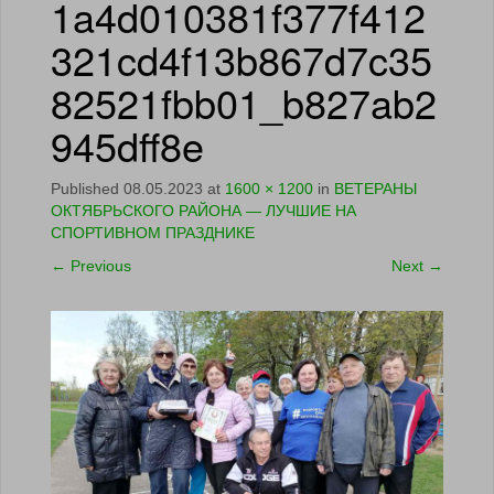
1a4d010381f377f412
321cd4f13b867d7c35
82521fbb01_b827ab2
945dff8e
Published
08.05.2023
at
1600 × 1200
in
ВЕТЕРАНЫ
ОКТЯБРЬСКОГО РАЙОНА — ЛУЧШИЕ НА
СПОРТИВНОМ ПРАЗДНИКЕ
←
Previous
Next
→