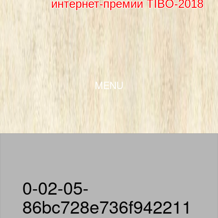
интернет-премии TIBO-2018
SKIP TO CONTENT
MENU
0-02-05-
86bc728e736f942211