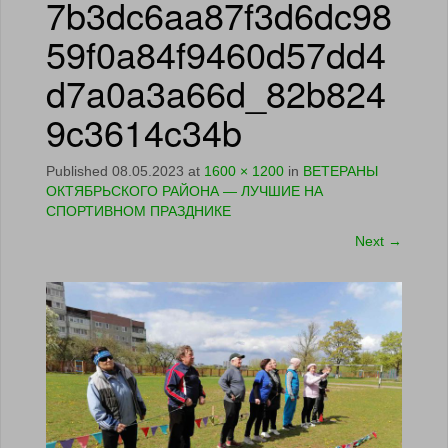
7b3dc6aa87f3d6dc98
59f0a84f9460d57dd4
d7a0a3a66d_82b824
9c3614c34b
Published
08.05.2023
at
1600 × 1200
in
ВЕТЕРАНЫ
ОКТЯБРЬСКОГО РАЙОНА — ЛУЧШИЕ НА
СПОРТИВНОМ ПРАЗДНИКЕ
Next
→