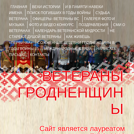
ГЛАВНАЯ
ВЕХИ ИСТОРИИ
И В ПАМЯТИ НАВЕКИ
ИМЕНА
ПОИСК ПОГИБШИХ В ГОДЫ ВОЙНЫ
СУДЬБА
ВЕТЕРАНА
ОФИЦЕРЫ- ВЕТЕРАНЫ ВС
ГАЛЕРЕЯ ФОТО И
МУЗЫКА
ФОТО И ВИДЕО КОНКУРС
ПОЗДРАВЛЕНИЯ
СМИ О
ВЕТЕРАНАХ
КАЛЕНДАРЬ ВЕТЕРАНСКОЙ МУДРОСТИ
НЕ
СТАРЕЮТ ДУШОЙ ВЕТЕРАНЫ
КАК ЖИВЁШЬ
«ПЕРВИЧКА»
СОЖЖЁННЫЕ ДЕРЕВНИ ГРОДНЕНЩИНЫ В
ГОДЫ ВОЙНЫ 35
МЕЖДУНАРОДНЫЕ СВЯЗИ
НАПИСАТЬ
ПИСЬМО
КОНТАКТЫ
ВЕТЕРАНЫ
ГРОДНЕНЩИН
Ы
Сайт является лауреатом