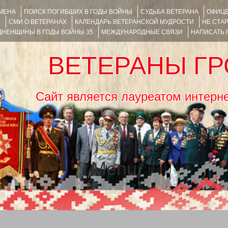
ИМЕНА
ПОИСК ПОГИБШИХ В ГОДЫ ВОЙНЫ
СУДЬБА ВЕТЕРАНА
ОФИЦЕ
Я
СМИ О ВЕТЕРАНАХ
КАЛЕНДАРЬ ВЕТЕРАНСКОЙ МУДРОСТИ
НЕ СТА
НЕНЩИНЫ В ГОДЫ ВОЙНЫ 35
МЕЖДУНАРОДНЫЕ СВЯЗИ
НАПИСАТЬ
ВЕТЕРАНЫ Г
Сайт является лауреатом ин
Menu
SKIP TO CONTENT