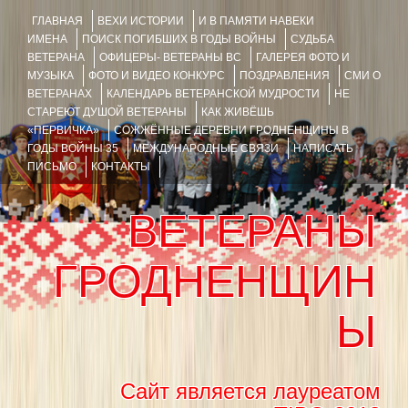
ГЛАВНАЯ
ВЕХИ ИСТОРИИ
И В ПАМЯТИ НАВЕКИ
ИМЕНА
ПОИСК ПОГИБШИХ В ГОДЫ ВОЙНЫ
СУДЬБА
ВЕТЕРАНА
ОФИЦЕРЫ- ВЕТЕРАНЫ ВС
ГАЛЕРЕЯ ФОТО И
МУЗЫКА
ФОТО И ВИДЕО КОНКУРС
ПОЗДРАВЛЕНИЯ
СМИ О
ВЕТЕРАНАХ
КАЛЕНДАРЬ ВЕТЕРАНСКОЙ МУДРОСТИ
НЕ
СТАРЕЮТ ДУШОЙ ВЕТЕРАНЫ
КАК ЖИВЁШЬ
«ПЕРВИЧКА»
СОЖЖЁННЫЕ ДЕРЕВНИ ГРОДНЕНЩИНЫ В
ГОДЫ ВОЙНЫ 35
МЕЖДУНАРОДНЫЕ СВЯЗИ
НАПИСАТЬ
ПИСЬМО
КОНТАКТЫ
ВЕТЕРАНЫ
ГРОДНЕНЩИН
Ы
Сайт является лауреатом