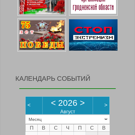
КАЛЕНДАРЬ СОБЫТИЙ
<
2026
>
<
>
Август
Месяц
П
В
С
Ч
П
С
В