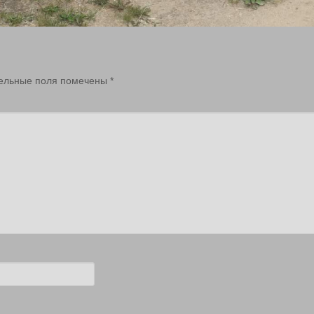
ельные поля помечены
*