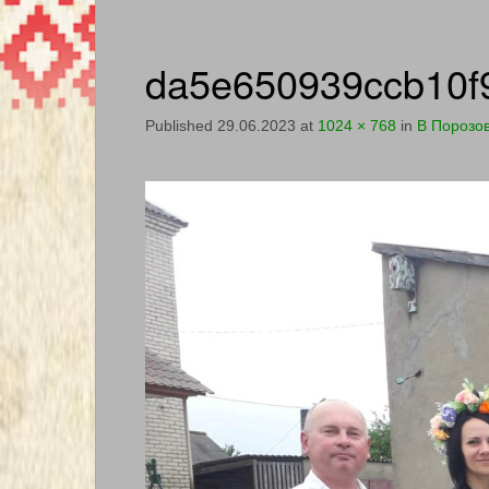
da5e650939ccb10f
Published
29.06.2023
at
1024 × 768
in
В Порозов