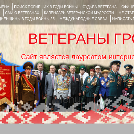
ИМЕНА
ПОИСК ПОГИБШИХ В ГОДЫ ВОЙНЫ
СУДЬБА ВЕТЕРАНА
ОФИЦЕ
Я
СМИ О ВЕТЕРАНАХ
КАЛЕНДАРЬ ВЕТЕРАНСКОЙ МУДРОСТИ
НЕ СТА
НЕНЩИНЫ В ГОДЫ ВОЙНЫ 35
МЕЖДУНАРОДНЫЕ СВЯЗИ
НАПИСАТЬ
ВЕТЕРАНЫ Г
Сайт является лауреатом ин
Menu
SKIP TO CONTENT