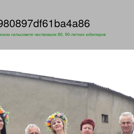
980897df61ba4a86
ском сельсовете чествовали 80, 90-летних юбиляров