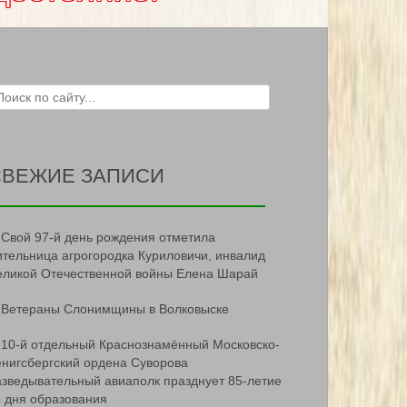
ch for:
СВЕЖИЕ ЗАПИСИ
Свой 97-й день рождения отметила
ительница агрогородка Куриловичи, инвалид
еликой Отечественной войны Елена Шарай
Ветераны Слонимщины в Волковыске
10-й отдельный Краснознамённый Московско-
ёнигсбергский ордена Суворова
азведывательный авиаполк празднует 85-летие
о дня образования