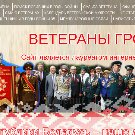
ИМЕНА
ПОИСК ПОГИБШИХ В ГОДЫ ВОЙНЫ
СУДЬБА ВЕТЕРАНА
ОФИЦЕ
Я
СМИ О ВЕТЕРАНАХ
КАЛЕНДАРЬ ВЕТЕРАНСКОЙ МУДРОСТИ
НЕ СТА
НЕНЩИНЫ В ГОДЫ ВОЙНЫ 35
МЕЖДУНАРОДНЫЕ СВЯЗИ
НАПИСАТЬ
ВЕТЕРАНЫ Г
Сайт является лауреатом ин
Menu
SKIP TO CONTENT
публики Беларусь – наше 