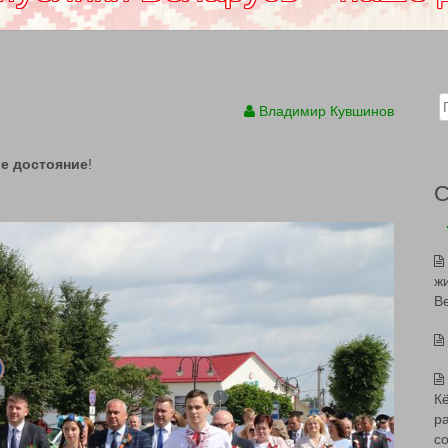
Sear
Владимир Кувшинов
е достояние
!
ж
В
К
р
с