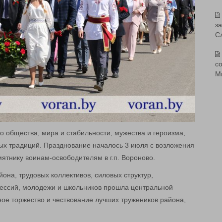
з
С
со
М
 общества, мира и стабильности, мужества и героизма,
ых традиций. Празднование началось 3 июля с возложения
ятнику воинам-освободителям в г.п. Вороново.
она, трудовых коллективов, силовых структур,
ессий, молодежи и школьников прошла центральной
вное торжество и чествование лучших тружеников района,