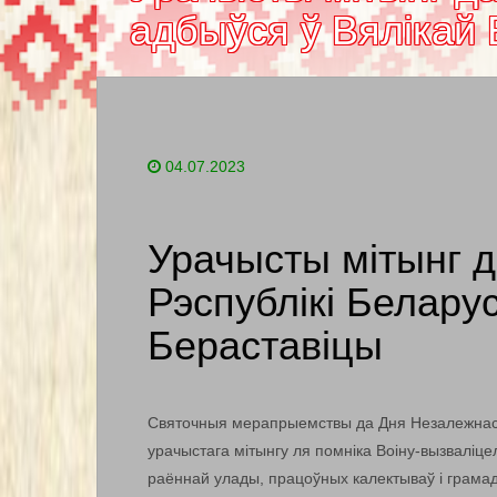
адбыўся ў Вялікай
04.07.2023
Урачысты мітынг 
Рэспублікі Белару
Бераставіцы
Святочныя мерапрыемствы да Дня Незалежнасці 
урачыстага мітынгу ля помніка Воіну-вызваліце
раённай улады, працоўных калектываў і грамад