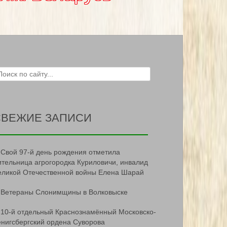
ch for:
СВЕЖИЕ ЗАПИСИ
Свой 97-й день рождения отметила
ительница агрогородка Куриловичи, инвалид
еликой Отечественной войны Елена Шарай
Ветераны Слонимщины в Волковыске
10-й отдельный Краснознамённый Московско-
ёнигсбергский ордена Суворова