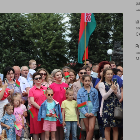
р
с
з
С
со
М