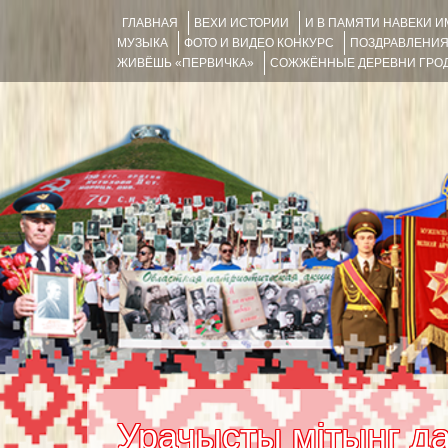
ГЛАВНАЯ
ВЕХИ ИСТОРИИ
И В ПАМЯТИ НАВЕКИ 
МУЗЫКА
ФОТО И ВИДЕО КОНКУРС
ПОЗДРАВЛЕНИ
ЖИВЁШЬ «ПЕРВИЧКА»
СОЖЖЁННЫЕ ДЕРЕВНИ ГРОД
Урачысты мітынг да