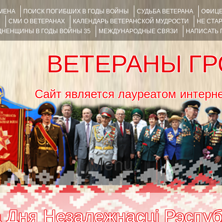
ИМЕНА
ПОИСК ПОГИБШИХ В ГОДЫ ВОЙНЫ
СУДЬБА ВЕТЕРАНА
ОФИЦЕ
Я
СМИ О ВЕТЕРАНАХ
КАЛЕНДАРЬ ВЕТЕРАНСКОЙ МУДРОСТИ
НЕ СТА
НЕНЩИНЫ В ГОДЫ ВОЙНЫ 35
МЕЖДУНАРОДНЫЕ СВЯЗИ
НАПИСАТЬ
ВЕТЕРАНЫ Г
Сайт является лауреатом ин
Menu
SKIP TO CONTENT
 Дня Незалежнасці Рэспуб