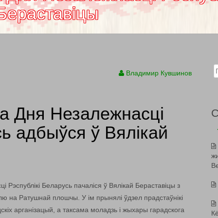
 Бераставіцы
Sear
Владимир Кувшинов
да Дня Незалежнасці
сь адбыўся ў Вялікай
ж
В
Рэспублікі Беларусь пачаліся ў Вялікай Бераставіцы з
лю на Ратушнай плошчы. У ім прынялі ўдзел прадстаўнікі
скіх арганізацый, а таксама моладзь і жыхары гарадскога
К