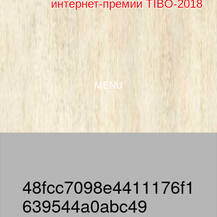
интернет-премии TIBO-2018
SKIP TO CONTENT
MENU
48fcc7098e4411176f1
639544a0abc49