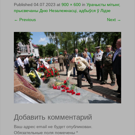
Published
04.07.2023
at
900 × 600
in
Урачысты мiтынг,
прысвечаны Дню Незалежнасцi, адбыўся ў Лiдзе
←
Previous
Next
→
Добавить комментарий
Ваш адрес email не будет опубликован.
Обязательные поля помечены
*