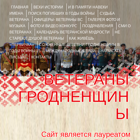
ГЛАВНАЯ
ВЕХИ ИСТОРИИ
И В ПАМЯТИ НАВЕКИ
ИМЕНА
ПОИСК ПОГИБШИХ В ГОДЫ ВОЙНЫ
СУДЬБА
ВЕТЕРАНА
ОФИЦЕРЫ- ВЕТЕРАНЫ ВС
ГАЛЕРЕЯ ФОТО И
МУЗЫКА
ФОТО И ВИДЕО КОНКУРС
ПОЗДРАВЛЕНИЯ
СМИ О
ВЕТЕРАНАХ
КАЛЕНДАРЬ ВЕТЕРАНСКОЙ МУДРОСТИ
НЕ
СТАРЕЮТ ДУШОЙ ВЕТЕРАНЫ
КАК ЖИВЁШЬ
«ПЕРВИЧКА»
СОЖЖЁННЫЕ ДЕРЕВНИ ГРОДНЕНЩИНЫ В
ГОДЫ ВОЙНЫ 35
МЕЖДУНАРОДНЫЕ СВЯЗИ
НАПИСАТЬ
ПИСЬМО
КОНТАКТЫ
ВЕТЕРАНЫ
ГРОДНЕНЩИН
Ы
Сайт является лауреатом