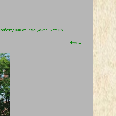
свобождения от немецко-фашистских
Next
→