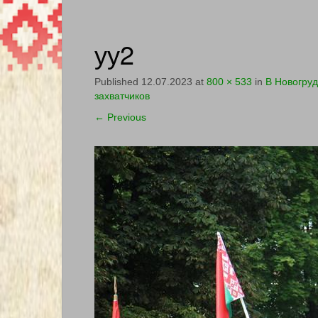
уу2
Published
12.07.2023
at
800 × 533
in
В Новогру
захватчиков
←
Previous