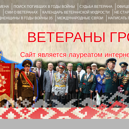
ИМЕНА
ПОИСК ПОГИБШИХ В ГОДЫ ВОЙНЫ
СУДЬБА ВЕТЕРАНА
ОФИЦЕ
Я
СМИ О ВЕТЕРАНАХ
КАЛЕНДАРЬ ВЕТЕРАНСКОЙ МУДРОСТИ
НЕ СТА
НЕНЩИНЫ В ГОДЫ ВОЙНЫ 35
МЕЖДУНАРОДНЫЕ СВЯЗИ
НАПИСАТЬ
ВЕТЕРАНЫ Г
Сайт является лауреатом ин
Menu
SKIP TO CONTENT