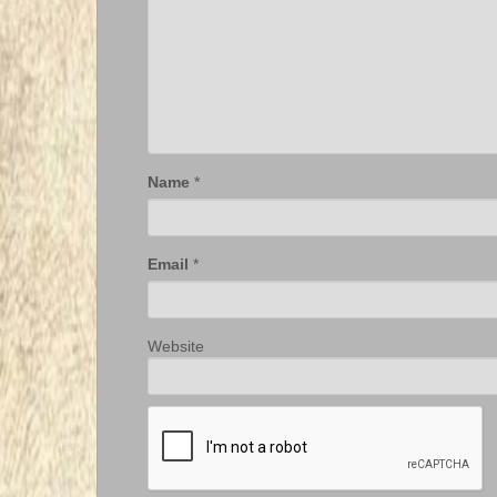
Name
*
Email
*
Website