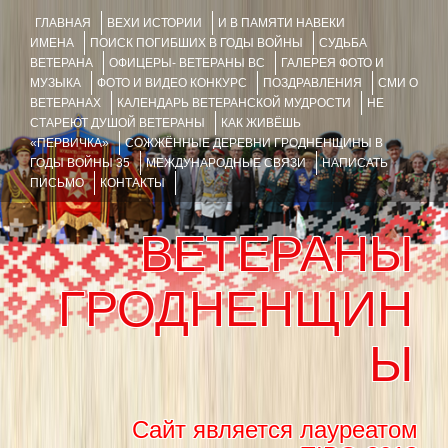
ГЛАВНАЯ
ВЕХИ ИСТОРИИ
И В ПАМЯТИ НАВЕКИ
ИМЕНА
ПОИСК ПОГИБШИХ В ГОДЫ ВОЙНЫ
СУДЬБА
ВЕТЕРАНА
ОФИЦЕРЫ- ВЕТЕРАНЫ ВС
ГАЛЕРЕЯ ФОТО И
МУЗЫКА
ФОТО И ВИДЕО КОНКУРС
ПОЗДРАВЛЕНИЯ
СМИ О
ВЕТЕРАНАХ
КАЛЕНДАРЬ ВЕТЕРАНСКОЙ МУДРОСТИ
НЕ
СТАРЕЮТ ДУШОЙ ВЕТЕРАНЫ
КАК ЖИВЁШЬ
«ПЕРВИЧКА»
СОЖЖЁННЫЕ ДЕРЕВНИ ГРОДНЕНЩИНЫ В
ГОДЫ ВОЙНЫ 35
МЕЖДУНАРОДНЫЕ СВЯЗИ
НАПИСАТЬ
ПИСЬМО
КОНТАКТЫ
ВЕТЕРАНЫ
ГРОДНЕНЩИН
Ы
Сайт является лауреатом