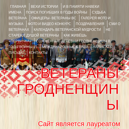
ГЛАВНАЯ
ВЕХИ ИСТОРИИ
И В ПАМЯТИ НАВЕКИ
ИМЕНА
ПОИСК ПОГИБШИХ В ГОДЫ ВОЙНЫ
СУДЬБА
ВЕТЕРАНА
ОФИЦЕРЫ- ВЕТЕРАНЫ ВС
ГАЛЕРЕЯ ФОТО И
МУЗЫКА
ФОТО И ВИДЕО КОНКУРС
ПОЗДРАВЛЕНИЯ
СМИ О
ВЕТЕРАНАХ
КАЛЕНДАРЬ ВЕТЕРАНСКОЙ МУДРОСТИ
НЕ
СТАРЕЮТ ДУШОЙ ВЕТЕРАНЫ
КАК ЖИВЁШЬ
«ПЕРВИЧКА»
СОЖЖЁННЫЕ ДЕРЕВНИ ГРОДНЕНЩИНЫ В
ГОДЫ ВОЙНЫ 35
МЕЖДУНАРОДНЫЕ СВЯЗИ
НАПИСАТЬ
ПИСЬМО
КОНТАКТЫ
ВЕТЕРАНЫ
ГРОДНЕНЩИН
Ы
Сайт является лауреатом