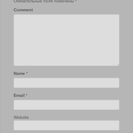
Обязательные поля помечены
*
Comment
Name
*
Email
*
Website