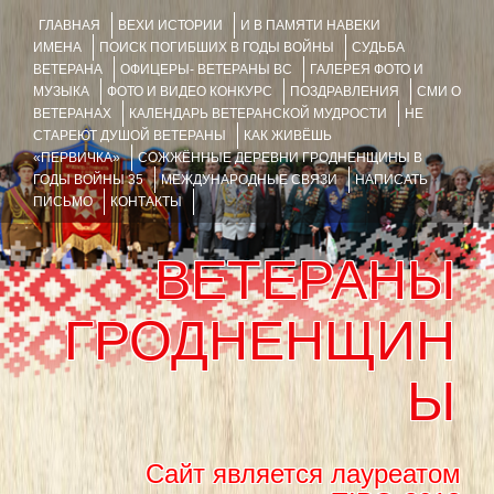
ГЛАВНАЯ
ВЕХИ ИСТОРИИ
И В ПАМЯТИ НАВЕКИ
ИМЕНА
ПОИСК ПОГИБШИХ В ГОДЫ ВОЙНЫ
СУДЬБА
ВЕТЕРАНА
ОФИЦЕРЫ- ВЕТЕРАНЫ ВС
ГАЛЕРЕЯ ФОТО И
МУЗЫКА
ФОТО И ВИДЕО КОНКУРС
ПОЗДРАВЛЕНИЯ
СМИ О
ВЕТЕРАНАХ
КАЛЕНДАРЬ ВЕТЕРАНСКОЙ МУДРОСТИ
НЕ
СТАРЕЮТ ДУШОЙ ВЕТЕРАНЫ
КАК ЖИВЁШЬ
«ПЕРВИЧКА»
СОЖЖЁННЫЕ ДЕРЕВНИ ГРОДНЕНЩИНЫ В
ГОДЫ ВОЙНЫ 35
МЕЖДУНАРОДНЫЕ СВЯЗИ
НАПИСАТЬ
ПИСЬМО
КОНТАКТЫ
ВЕТЕРАНЫ
ГРОДНЕНЩИН
Ы
Сайт является лауреатом