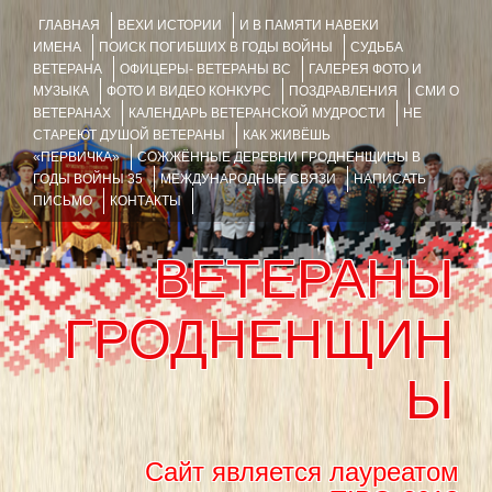
ГЛАВНАЯ
ВЕХИ ИСТОРИИ
И В ПАМЯТИ НАВЕКИ
ИМЕНА
ПОИСК ПОГИБШИХ В ГОДЫ ВОЙНЫ
СУДЬБА
ВЕТЕРАНА
ОФИЦЕРЫ- ВЕТЕРАНЫ ВС
ГАЛЕРЕЯ ФОТО И
МУЗЫКА
ФОТО И ВИДЕО КОНКУРС
ПОЗДРАВЛЕНИЯ
СМИ О
ВЕТЕРАНАХ
КАЛЕНДАРЬ ВЕТЕРАНСКОЙ МУДРОСТИ
НЕ
СТАРЕЮТ ДУШОЙ ВЕТЕРАНЫ
КАК ЖИВЁШЬ
«ПЕРВИЧКА»
СОЖЖЁННЫЕ ДЕРЕВНИ ГРОДНЕНЩИНЫ В
ГОДЫ ВОЙНЫ 35
МЕЖДУНАРОДНЫЕ СВЯЗИ
НАПИСАТЬ
ПИСЬМО
КОНТАКТЫ
ВЕТЕРАНЫ
ГРОДНЕНЩИН
Ы
Сайт является лауреатом