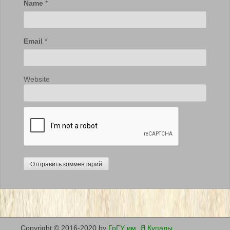
Name
*
Email
*
Website
Copyright © 2016-2020 by
ГрГУ им. Я.Купалы