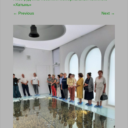
«Хатынь»
←
Previous
Next
→