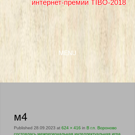
интернет-премии TIBO-2018
SKIP TO CONTENT
MENU
м4
Published
28.09.2023
at
624 × 416
in
В г.п. Вороново
состоялась межрегиональная интеллектуальная игра