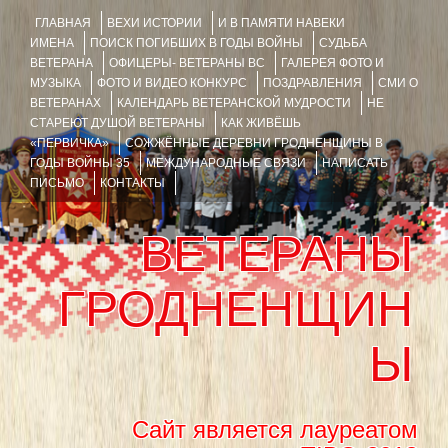
ГЛАВНАЯ
ВЕХИ ИСТОРИИ
И В ПАМЯТИ НАВЕКИ
ИМЕНА
ПОИСК ПОГИБШИХ В ГОДЫ ВОЙНЫ
СУДЬБА
ВЕТЕРАНА
ОФИЦЕРЫ- ВЕТЕРАНЫ ВС
ГАЛЕРЕЯ ФОТО И
МУЗЫКА
ФОТО И ВИДЕО КОНКУРС
ПОЗДРАВЛЕНИЯ
СМИ О
ВЕТЕРАНАХ
КАЛЕНДАРЬ ВЕТЕРАНСКОЙ МУДРОСТИ
НЕ
СТАРЕЮТ ДУШОЙ ВЕТЕРАНЫ
КАК ЖИВЁШЬ
«ПЕРВИЧКА»
СОЖЖЁННЫЕ ДЕРЕВНИ ГРОДНЕНЩИНЫ В
ГОДЫ ВОЙНЫ 35
МЕЖДУНАРОДНЫЕ СВЯЗИ
НАПИСАТЬ
ПИСЬМО
КОНТАКТЫ
ВЕТЕРАНЫ
ГРОДНЕНЩИН
Ы
Сайт является лауреатом