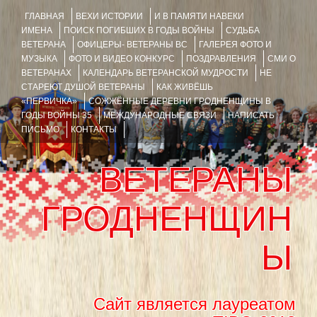
ГЛАВНАЯ
ВЕХИ ИСТОРИИ
И В ПАМЯТИ НАВЕКИ
ИМЕНА
ПОИСК ПОГИБШИХ В ГОДЫ ВОЙНЫ
СУДЬБА
ВЕТЕРАНА
ОФИЦЕРЫ- ВЕТЕРАНЫ ВС
ГАЛЕРЕЯ ФОТО И
МУЗЫКА
ФОТО И ВИДЕО КОНКУРС
ПОЗДРАВЛЕНИЯ
СМИ О
ВЕТЕРАНАХ
КАЛЕНДАРЬ ВЕТЕРАНСКОЙ МУДРОСТИ
НЕ
СТАРЕЮТ ДУШОЙ ВЕТЕРАНЫ
КАК ЖИВЁШЬ
«ПЕРВИЧКА»
СОЖЖЁННЫЕ ДЕРЕВНИ ГРОДНЕНЩИНЫ В
ГОДЫ ВОЙНЫ 35
МЕЖДУНАРОДНЫЕ СВЯЗИ
НАПИСАТЬ
ПИСЬМО
КОНТАКТЫ
ВЕТЕРАНЫ
ГРОДНЕНЩИН
Ы
Сайт является лауреатом