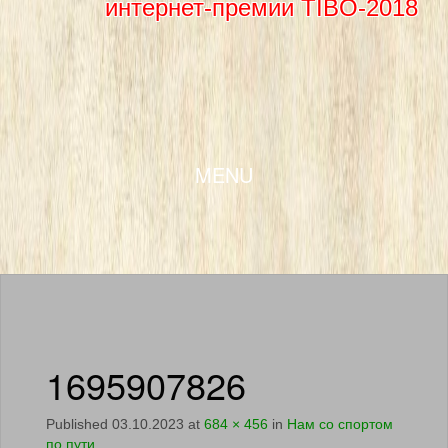
интернет-премии TIBO-2018
SKIP TO CONTENT
MENU
1695907826
Published
03.10.2023
at
684 × 456
in
Нам со спортом
по пути