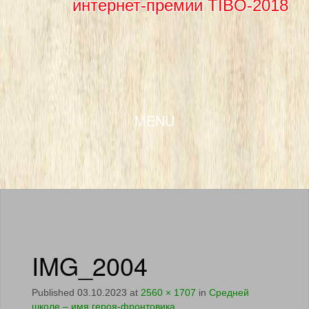
интернет-премии TIBO-2018
SKIP TO CONTENT
MENU
IMG_2004
Published
03.10.2023
at
2560 × 1707
in
Средней
школе – имя героя-фронтовика