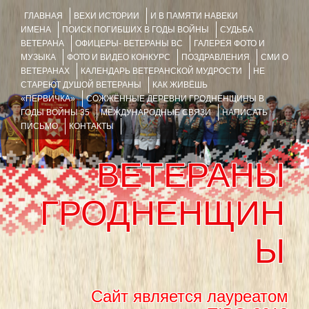
ГЛАВНАЯ
ВЕХИ ИСТОРИИ
И В ПАМЯТИ НАВЕКИ
ИМЕНА
ПОИСК ПОГИБШИХ В ГОДЫ ВОЙНЫ
СУДЬБА
ВЕТЕРАНА
ОФИЦЕРЫ- ВЕТЕРАНЫ ВС
ГАЛЕРЕЯ ФОТО И
МУЗЫКА
ФОТО И ВИДЕО КОНКУРС
ПОЗДРАВЛЕНИЯ
СМИ О
ВЕТЕРАНАХ
КАЛЕНДАРЬ ВЕТЕРАНСКОЙ МУДРОСТИ
НЕ
СТАРЕЮТ ДУШОЙ ВЕТЕРАНЫ
КАК ЖИВЁШЬ
«ПЕРВИЧКА»
СОЖЖЁННЫЕ ДЕРЕВНИ ГРОДНЕНЩИНЫ В
ГОДЫ ВОЙНЫ 35
МЕЖДУНАРОДНЫЕ СВЯЗИ
НАПИСАТЬ
ПИСЬМО
КОНТАКТЫ
ВЕТЕРАНЫ
ГРОДНЕНЩИН
Ы
Сайт является лауреатом