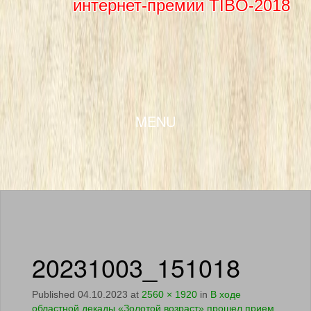
интернет-премии TIBO-2018
SKIP TO CONTENT
MENU
20231003_151018
Published
04.10.2023
at
2560 × 1920
in
В ходе
областной декады «Золотой возраст» прошел прием