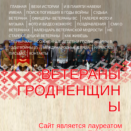
ГЛАВНАЯ
ВЕХИ ИСТОРИИ
И В ПАМЯТИ НАВЕКИ
ИМЕНА
ПОИСК ПОГИБШИХ В ГОДЫ ВОЙНЫ
СУДЬБА
ВЕТЕРАНА
ОФИЦЕРЫ- ВЕТЕРАНЫ ВС
ГАЛЕРЕЯ ФОТО И
МУЗЫКА
ФОТО И ВИДЕО КОНКУРС
ПОЗДРАВЛЕНИЯ
СМИ О
ВЕТЕРАНАХ
КАЛЕНДАРЬ ВЕТЕРАНСКОЙ МУДРОСТИ
НЕ
СТАРЕЮТ ДУШОЙ ВЕТЕРАНЫ
КАК ЖИВЁШЬ
«ПЕРВИЧКА»
СОЖЖЁННЫЕ ДЕРЕВНИ ГРОДНЕНЩИНЫ В
ГОДЫ ВОЙНЫ 35
МЕЖДУНАРОДНЫЕ СВЯЗИ
НАПИСАТЬ
ПИСЬМО
КОНТАКТЫ
ВЕТЕРАНЫ
ГРОДНЕНЩИН
Ы
Сайт является лауреатом