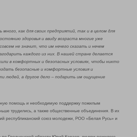
много, как для своих предприятий, так и в целом для
состоянию здоровья и ввиду возраста многие уже
овсем не значит, что им нечего сказать и нечем
агодарить каждого из них. В нашей стране делается
жили в комфортных и безопасных условиях, чтобы никто
 создать безопасные и комфортные условия и
и людей, а другое дело – подарить им ощущение
льную помощь и необходимую поддержку пожилым
ньше трудились, а также общественные объединения. В их
кий республиканский союз молодежи, РОО «Белая Русь» и
р по Гродненской области Юрий Караев, людям пожилого