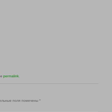
he
permalink
.
ельные поля помечены
*