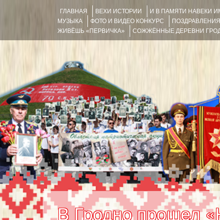
ГЛАВНАЯ
ВЕХИ ИСТОРИИ
И В ПАМЯТИ НАВЕКИ 
МУЗЫКА
ФОТО И ВИДЕО КОНКУРС
ПОЗДРАВЛЕНИ
ЖИВЁШЬ «ПЕРВИЧКА»
СОЖЖЁННЫЕ ДЕРЕВНИ ГРОД
В Гродно прошел «