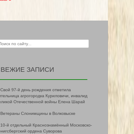
ch for:
СВЕЖИЕ ЗАПИСИ
Свой 97-й день рождения отметила
ительница агрогородка Куриловичи, инвалид
еликой Отечественной войны Елена Шарай
Ветераны Слонимщины в Волковыске
10-й отдельный Краснознамённый Московско-
ёнигсбергский ордена Суворова