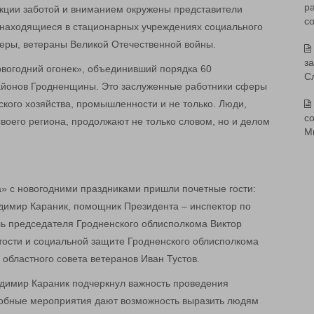
р
акции заботой и вниманием окружены представители
с
, находящиеся в стационарных учреждениях социального
еры, ветераны Великой Отечественной войны.
з
овогодний огонек», объединивший порядка 60
С
районов Гродненщины. Это заслуженные работники сферы
ского хозяйства, промышленности и не только. Люди,
со
воего региона, продолжают не только словом, но и делом
М
а» с новогодними праздниками пришли почетные гости:
димир Караник, помощник Президента – инспектор по
ль председателя Гродненского облисполкома Виктор
ятости и социальной защите Гродненского облисполкома
областного совета ветеранов Иван Тустов.
димир Караник подчеркнул важность проведения
одобные мероприятия дают возможность выразить людям