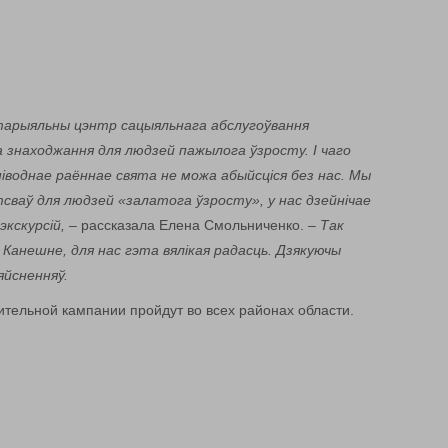
ытарыяльны цэнтр сацыяльнага абслугоўвання
а знаходжання для людзей пажылога ўзросту. І чаго
ніводнае раённае свята не можа абыйсціся без нас. Мы
тсваў для людзей «залатога ўзросту», у нас дзейнічае
экскурсій,
– рассказала Елена Смольниченко. –
Так
Канешне, для нас гэта вялікая радасць. Дзякуючы
яйсненняў.
тельной кампании пройдут во всех районах области.