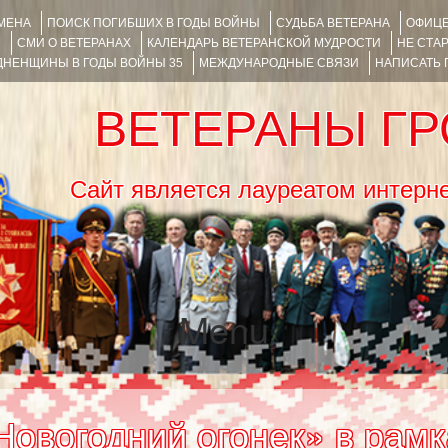
ИМЕНА
ПОИСК ПОГИБШИХ В ГОДЫ ВОЙНЫ
СУДЬБА ВЕТЕРАНА
ОФИЦЕ
Я
СМИ О ВЕТЕРАНАХ
КАЛЕНДАРЬ ВЕТЕРАНСКОЙ МУДРОСТИ
НЕ СТА
НЕНЩИНЫ В ГОДЫ ВОЙНЫ 35
МЕЖДУНАРОДНЫЕ СВЯЗИ
НАПИСАТЬ
ВЕТЕРАНЫ Г
Сайт является лауреатом ин
Menu
SKIP TO CONTENT
Новогодний огонек» в рамк