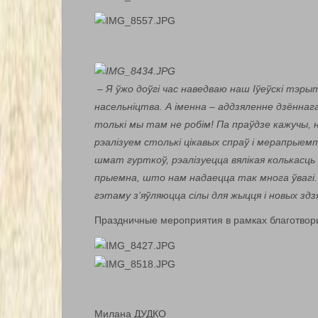
– Я ўжо доўгі час наведваю наш Іўеўскі тэр
насельніцтва. А іменна – аддзяленне дзённаг
толькі мы там не робім! Па праўдзе кажучы, 
рэалізуем столькі цікавых спраў і мерапрыем
шмат гурткоў, рэалізуецца вялікая колькасць 
прыемна, што нам надаецца так многа ўвагі. 
гэтаму з’яўляюцца сілы для жыцця і новых здз
Праздничные мероприятия в рамках благотвори
Милана ДУДКО