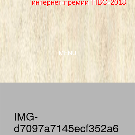
интернет-премии TIBO-2018
SKIP TO CONTENT
MENU
IMG-
d7097a7145ecf352a6