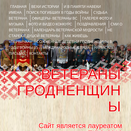
ГЛАВНАЯ
ВЕХИ ИСТОРИИ
И В ПАМЯТИ НАВЕКИ
ИМЕНА
ПОИСК ПОГИБШИХ В ГОДЫ ВОЙНЫ
СУДЬБА
ВЕТЕРАНА
ОФИЦЕРЫ- ВЕТЕРАНЫ ВС
ГАЛЕРЕЯ ФОТО И
МУЗЫКА
ФОТО И ВИДЕО КОНКУРС
ПОЗДРАВЛЕНИЯ
СМИ О
ВЕТЕРАНАХ
КАЛЕНДАРЬ ВЕТЕРАНСКОЙ МУДРОСТИ
НЕ
СТАРЕЮТ ДУШОЙ ВЕТЕРАНЫ
КАК ЖИВЁШЬ
«ПЕРВИЧКА»
СОЖЖЁННЫЕ ДЕРЕВНИ ГРОДНЕНЩИНЫ В
ГОДЫ ВОЙНЫ 35
МЕЖДУНАРОДНЫЕ СВЯЗИ
НАПИСАТЬ
ПИСЬМО
КОНТАКТЫ
ВЕТЕРАНЫ
ГРОДНЕНЩИН
Ы
Сайт является лауреатом