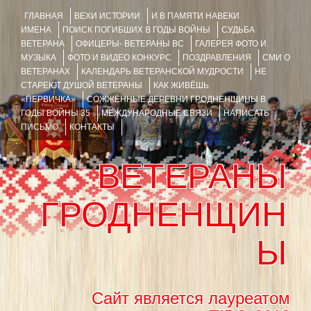
ГЛАВНАЯ
ВЕХИ ИСТОРИИ
И В ПАМЯТИ НАВЕКИ
ИМЕНА
ПОИСК ПОГИБШИХ В ГОДЫ ВОЙНЫ
СУДЬБА
ВЕТЕРАНА
ОФИЦЕРЫ- ВЕТЕРАНЫ ВС
ГАЛЕРЕЯ ФОТО И
МУЗЫКА
ФОТО И ВИДЕО КОНКУРС
ПОЗДРАВЛЕНИЯ
СМИ О
ВЕТЕРАНАХ
КАЛЕНДАРЬ ВЕТЕРАНСКОЙ МУДРОСТИ
НЕ
СТАРЕЮТ ДУШОЙ ВЕТЕРАНЫ
КАК ЖИВЁШЬ
«ПЕРВИЧКА»
СОЖЖЁННЫЕ ДЕРЕВНИ ГРОДНЕНЩИНЫ В
ГОДЫ ВОЙНЫ 35
МЕЖДУНАРОДНЫЕ СВЯЗИ
НАПИСАТЬ
ПИСЬМО
КОНТАКТЫ
ВЕТЕРАНЫ
ГРОДНЕНЩИН
Ы
Сайт является лауреатом