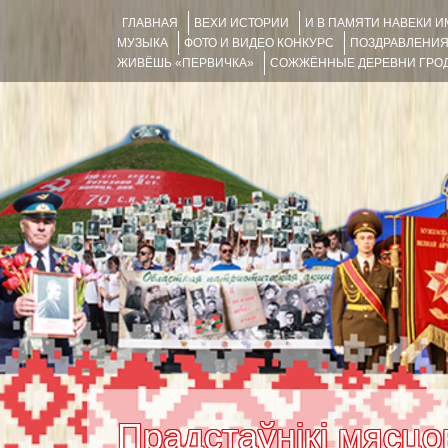
ГЛАВНАЯ
ВЕХИ ИСТОРИИ
И В ПАМЯТИ НАВЕКИ 
МУЗЫКА
ФОТО И ВИДЕО КОНКУРС
ПОЗДРАВЛЕНИ
ЖИВЁШЬ «ПЕРВИЧКА»
СОЖЖЁННЫЕ ДЕРЕВНИ ГРОД
Прадстаўнікі мясцо