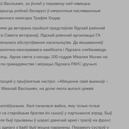
 Васільевіч, за ўклад у перамогу над нямецка-
 карысць роднай Беларусі ў няпростыя пасляваенныя
аеннага камісара Трафім Ходар.
нямі да ветэрана прыйшлі прадстаўнікі Лідскай раённай
га Савета ветэранаў, Лідскай раённай арганізацыі ГА
ыяльнага абслугоўвання насельніцтва. Да віншаванняў
 малочна-кансервавага камбіната і Лідскага хлебазавода.
мяць. Аднак свята з нагоды 100-годдзя Мікалая Мычко на
па грамадзянстве і міграцыі Лідскага РАУС уручылі
гасцей у прыўзнятым настроі. «Абяцанне сваё выканаў –
Мікалай Васільевіч, на долю якога выпалі цяжкія
агілёўшчыне. Калі пачалася вайна, яму толькі-толькі
м са старэйшым братам ён сышоў у партызанскі атрад. Быў
ля быў прызваны ў шэрагі дзеючай арміі і трапіў на фронт.
с аднаго з баёў быў моцна паранены. Перамогу сустрэў у