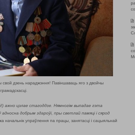
р
с
з
С
со
М
ты свой дзень нараджэння! Павіншаваць яго з двойчы
грамадскасці.
і!) ажно цэлае стагоддзе. Нямногім выпадае гэта
адносна добрым здароўі, пры светлай памяці і сярод
жа начальнік упраўлення па працы, занятасці і сацыяльнай