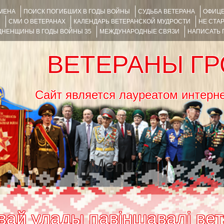
ИМЕНА
ПОИСК ПОГИБШИХ В ГОДЫ ВОЙНЫ
СУДЬБА ВЕТЕРАНА
ОФИЦЕ
Я
СМИ О ВЕТЕРАНАХ
КАЛЕНДАРЬ ВЕТЕРАНСКОЙ МУДРОСТИ
НЕ СТА
НЕНЩИНЫ В ГОДЫ ВОЙНЫ 35
МЕЖДУНАРОДНЫЕ СВЯЗИ
НАПИСАТЬ
ВЕТЕРАНЫ Г
Сайт является лауреатом ин
Menu
SKIP TO CONTENT
вай улады павіншавалі ве