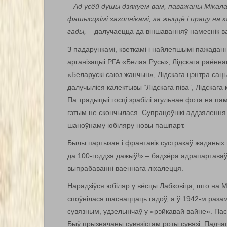
–
Ад усёй душы дзякуем вам, паважаны Мікалай
фашысцкімі захопнікамі, за жыццё і працу на
гады,
– далучаецца да віншаванняў намеснік в
З падарункамі, кветкамі і найлепшымі пажадан
арганізацыі РГА «Белая Русь», Лідскага раённа
«Беларускі саюз жанчын», Лідскага цэнтра сац
далучыліся калектывы “Лідскага піва”, Лідскага
Па традыцыі госці зрабілі агульнае фота на па
гэтым не скончылася. Супрацоўнікі аддзялення 
шаноўнаму юбіляру новы пашпарт.
Былы партызан і франтавік сустракаў жаданых 
да 100-годдзя дажыў!» – бадзёра адрапартаваў 
выпрабаванні ваеннага ліхалецця.
Нарадзіўся юбіляр у вёсцы Лабковіца, што на М
споўнілася шаснаццаць гадоў, а ў 1942-м раза
сувязным, удзельнічаў у «рэйкавай вайне». Пас
Быў прызначаны сувязістам роты сувязі. Падча