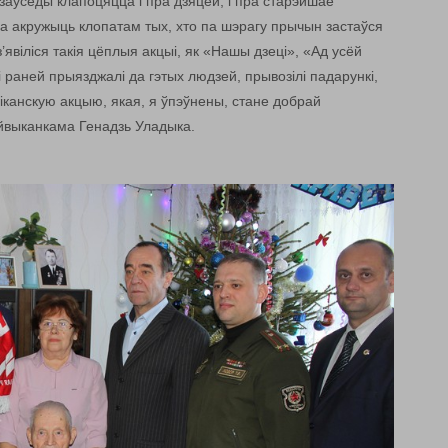
аўсёды клапоцяцца і пра дзяцей, і пра старэйшае
а акружыць клопатам тых, хто па шэрагу прычын застаўся
з’явіліся такія цёплыя акцыі, як «Нашы дзеці», «Ад усёй
 раней прыязджалі да гэтых людзей, прывозілі падарункі,
канскую акцыю, якая, я ўпэўнены, стане добрай
айвыканкама Генадзь Уладыка.