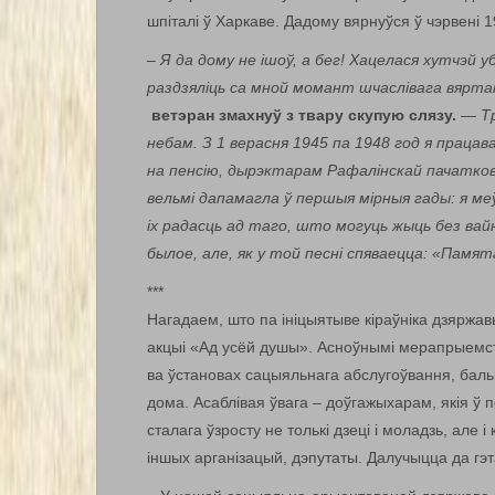
шпіталі ў Харкаве. Дадому вярнуўся ў чэрвені 1
–
Я да дому не ішоў, а бег! Хацелася хутчэй у
раздзяліць са мной момант шчаслівага вяртання
ветэран змахнуў з твару скупую слязу.
—
Т
небам. З 1 верасня 1945 па 1948 год я праца
на пенсію, дырэктарам Рафалінскай пачатков
вельмі дапамагла ў першыя мірныя гады: я меў 
іх радасць ад таго, што могуць жыць без вай
былое, але, як у той песні спяваецца: «Памят
***
Нагадаем, што па ініцыятыве кіраўніка дзяржа
акцыі «Ад усёй душы». Асноўнымі мерапрыемств
ва ўстановах сацыяльнага абслугоўвання, баль
дома. Асаблівая ўвага – доўгажыхарам, якія ў
сталага ўзросту не толькі дзеці і моладзь, але 
іншых арганізацый, дэпутаты. Далучыцца да г