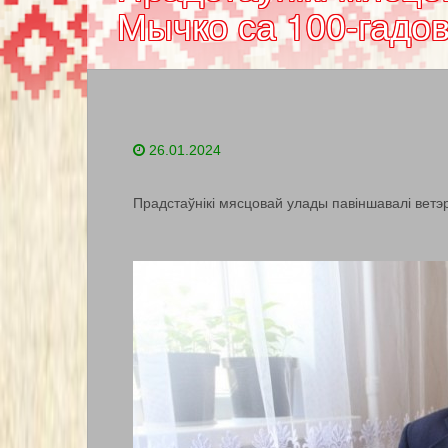
Мычко са 100-гадо
26.01.2024
Прадстаўнікі мясцовай улады павіншавалі вет