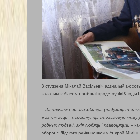
8 студзеня Мікалай Васільевіч адзначыў аж со
залатым юбілеем прыйшлі прадстаўнікі ўлады і 
–
За плячамі нашага юбіляра (падумаць тольк
магчымасць – пераступіць стогадовую мяжу ў 
родных людзей, якія любяць і клапоцяцца,
– ка
абароне Лідскага райвыканкама Андрэй Міміш
.