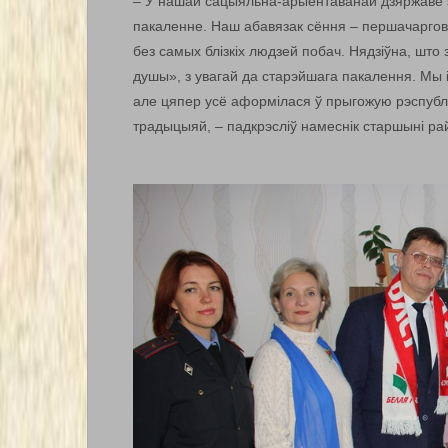
– У нашай сацыяльна-арыентаванай дзяржаве з
пакаленне. Наш абавязак сёння – першачаргов
без самых блізкіх людзей побач. Нядзіўна, што 
душы», з увагай да старэйшага пакалення. Мы і
але цяпер усё аформілася ў прыгожую рэспублі
традыцыяй, – падкрэсліў намеснік старшыні р