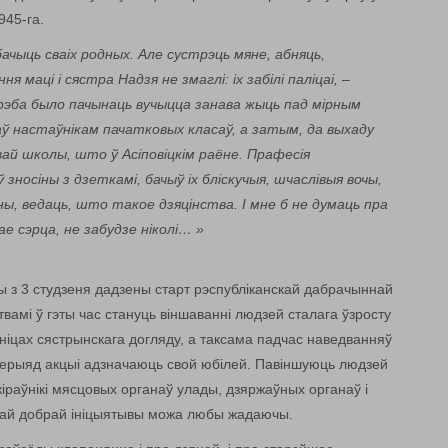
945-га.
бачыць сваіх родных. Але сустрэць мяне, абняць,
 маці і сястра Надзя не змаглі: іх забілі паліцаі,
–
рэба было пачынаць вучыцца занава жыць пад мірным
ваў настаўнікам пачатковых класаў, а затым, да выхаду
ай школы, што ў Асіповіцкім раёне. Прафесія
зносіны з дзеткамі, бачыў іх бліскучыя, шчаслівыя вочы,
ны, ведаць, што такое дзяцінства. І мне б не думаць пра
ае сэрца, не забудзе ніколі… »
вы з 3 студзеня дадзены старт рэспубліканскай дабрачыннай
амі ў гэты час стануць віншаванні людзей сталага ўзросту
ніцах сястрынскага догляду, а таксама падчас наведванняў
 перыяд акцыі адзначаюць свой юбілей. Павіншуюць людзей
і кіраўнікі мясцовых органаў улады, дзяржаўных органаў і
этай добрай ініцыятывы можа любы жадаючы.