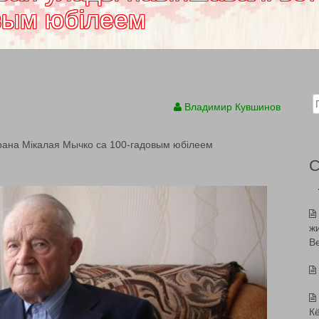
вым юбілеем
Sear
Владимир Кувшинов
эрана Мікалая Мычко са 100-гадовым юбілеем
ж
В
К