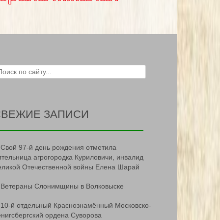
ch for:
СВЕЖИЕ ЗАПИСИ
Свой 97-й день рождения отметила
ительница агрогородка Куриловичи, инвалид
еликой Отечественной войны Елена Шарай
Ветераны Слонимщины в Волковыске
10-й отдельный Краснознамённый Московско-
ёнигсбергский ордена Суворова