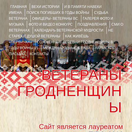
ГЛАВНАЯ
ВЕХИ ИСТОРИИ
И В ПАМЯТИ НАВЕКИ
ИМЕНА
ПОИСК ПОГИБШИХ В ГОДЫ ВОЙНЫ
СУДЬБА
ВЕТЕРАНА
ОФИЦЕРЫ- ВЕТЕРАНЫ ВС
ГАЛЕРЕЯ ФОТО И
МУЗЫКА
ФОТО И ВИДЕО КОНКУРС
ПОЗДРАВЛЕНИЯ
СМИ О
ВЕТЕРАНАХ
КАЛЕНДАРЬ ВЕТЕРАНСКОЙ МУДРОСТИ
НЕ
СТАРЕЮТ ДУШОЙ ВЕТЕРАНЫ
КАК ЖИВЁШЬ
«ПЕРВИЧКА»
СОЖЖЁННЫЕ ДЕРЕВНИ ГРОДНЕНЩИНЫ В
ГОДЫ ВОЙНЫ 35
МЕЖДУНАРОДНЫЕ СВЯЗИ
НАПИСАТЬ
ПИСЬМО
КОНТАКТЫ
ВЕТЕРАНЫ
ГРОДНЕНЩИН
Ы
Сайт является лауреатом