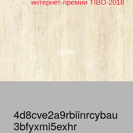
интернет-премии TIBO-2018
SKIP TO CONTENT
MENU
4d8cve2a9rbiinrcybau
3bfyxmi5exhr