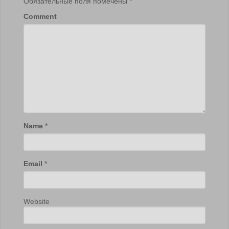
Обязательные поля помечены
*
Comment
Name
*
Email
*
Website