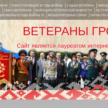
ИМЕНА
ПОИСК ПОГИБШИХ В ГОДЫ ВОЙНЫ
СУДЬБА ВЕТЕРАНА
ОФИЦЕ
Я
СМИ О ВЕТЕРАНАХ
КАЛЕНДАРЬ ВЕТЕРАНСКОЙ МУДРОСТИ
НЕ СТА
НЕНЩИНЫ В ГОДЫ ВОЙНЫ 35
МЕЖДУНАРОДНЫЕ СВЯЗИ
НАПИСАТЬ
ВЕТЕРАНЫ Г
Сайт является лауреатом ин
Menu
SKIP TO CONTENT