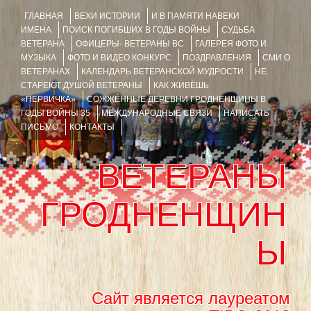
ГЛАВНАЯ
ВЕХИ ИСТОРИИ
И В ПАМЯТИ НАВЕКИ
ИМЕНА
ПОИСК ПОГИБШИХ В ГОДЫ ВОЙНЫ
СУДЬБА
ВЕТЕРАНА
ОФИЦЕРЫ- ВЕТЕРАНЫ ВС
ГАЛЕРЕЯ ФОТО И
МУЗЫКА
ФОТО И ВИДЕО КОНКУРС
ПОЗДРАВЛЕНИЯ
СМИ О
ВЕТЕРАНАХ
КАЛЕНДАРЬ ВЕТЕРАНСКОЙ МУДРОСТИ
НЕ
СТАРЕЮТ ДУШОЙ ВЕТЕРАНЫ
КАК ЖИВЁШЬ
«ПЕРВИЧКА»
СОЖЖЁННЫЕ ДЕРЕВНИ ГРОДНЕНЩИНЫ В
ГОДЫ ВОЙНЫ 35
МЕЖДУНАРОДНЫЕ СВЯЗИ
НАПИСАТЬ
ПИСЬМО
КОНТАКТЫ
ВЕТЕРАНЫ
ГРОДНЕНЩИН
Ы
Сайт является лауреатом