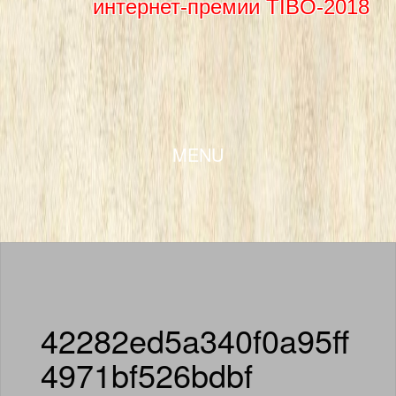
интернет-премии TIBO-2018
SKIP TO CONTENT
MENU
42282ed5a340f0a95ff
4971bf526bdbf