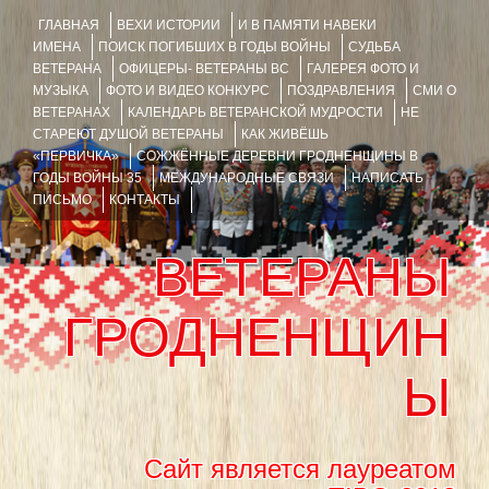
ГЛАВНАЯ
ВЕХИ ИСТОРИИ
И В ПАМЯТИ НАВЕКИ
ИМЕНА
ПОИСК ПОГИБШИХ В ГОДЫ ВОЙНЫ
СУДЬБА
ВЕТЕРАНА
ОФИЦЕРЫ- ВЕТЕРАНЫ ВС
ГАЛЕРЕЯ ФОТО И
МУЗЫКА
ФОТО И ВИДЕО КОНКУРС
ПОЗДРАВЛЕНИЯ
СМИ О
ВЕТЕРАНАХ
КАЛЕНДАРЬ ВЕТЕРАНСКОЙ МУДРОСТИ
НЕ
СТАРЕЮТ ДУШОЙ ВЕТЕРАНЫ
КАК ЖИВЁШЬ
«ПЕРВИЧКА»
СОЖЖЁННЫЕ ДЕРЕВНИ ГРОДНЕНЩИНЫ В
ГОДЫ ВОЙНЫ 35
МЕЖДУНАРОДНЫЕ СВЯЗИ
НАПИСАТЬ
ПИСЬМО
КОНТАКТЫ
ВЕТЕРАНЫ
ГРОДНЕНЩИН
Ы
Сайт является лауреатом