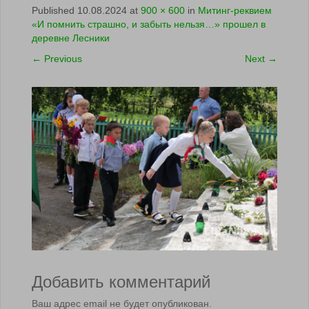
Published
10.08.2024
at
900 × 600
in
Митинг-реквием
«И помнить страшно, и забыть нельзя…» прошел в
деревне Лесники
←
Previous
Next
→
Добавить комментарий
Ваш адрес email не будет опубликован.