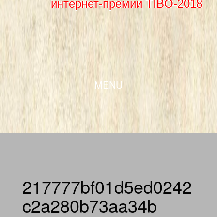
интернет-премии TIBO-2018
SKIP TO CONTENT
MENU
217777bf01d5ed0242
c2a280b73aa34b