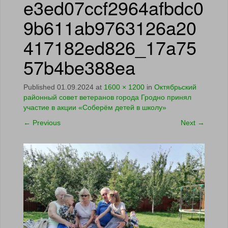
e3ed07ccf2964afbdc0
9b611ab9763126a20
417182ed826_17a75
57b4be388ea
Published
01.09.2024
at
1600 × 1200
in
Октябрьский
районный совет ветеранов города Гродно принял
участие в акции «Соберём детей в школу»
←
Previous
Next
→