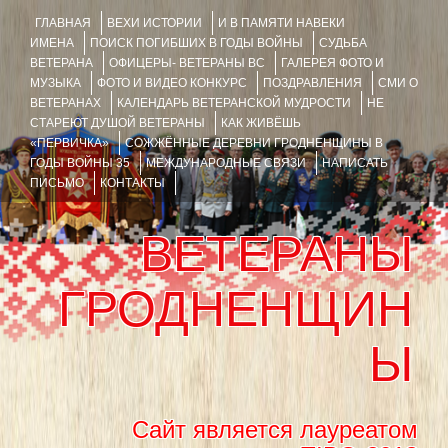
ГЛАВНАЯ
ВЕХИ ИСТОРИИ
И В ПАМЯТИ НАВЕКИ
ИМЕНА
ПОИСК ПОГИБШИХ В ГОДЫ ВОЙНЫ
СУДЬБА
ВЕТЕРАНА
ОФИЦЕРЫ- ВЕТЕРАНЫ ВС
ГАЛЕРЕЯ ФОТО И
МУЗЫКА
ФОТО И ВИДЕО КОНКУРС
ПОЗДРАВЛЕНИЯ
СМИ О
ВЕТЕРАНАХ
КАЛЕНДАРЬ ВЕТЕРАНСКОЙ МУДРОСТИ
НЕ
СТАРЕЮТ ДУШОЙ ВЕТЕРАНЫ
КАК ЖИВЁШЬ
«ПЕРВИЧКА»
СОЖЖЁННЫЕ ДЕРЕВНИ ГРОДНЕНЩИНЫ В
ГОДЫ ВОЙНЫ 35
МЕЖДУНАРОДНЫЕ СВЯЗИ
НАПИСАТЬ
ПИСЬМО
КОНТАКТЫ
ВЕТЕРАНЫ
ГРОДНЕНЩИН
Ы
Сайт является лауреатом