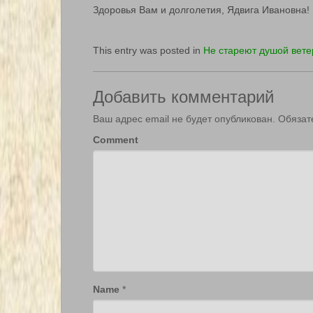
Здоровья Вам и долголетия, Ядвига Ивановна!
This entry was posted in
Не стареют душой вет
Добавить комментарий
Ваш адрес email не будет опубликован.
Обязат
Comment
Name
*