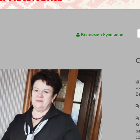
Sear
Владимир Кувшинов
ж
В
К
р
с