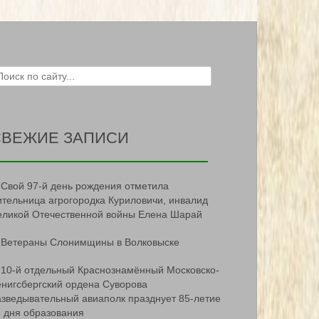
ch for:
СВЕЖИЕ ЗАПИСИ
Свой 97-й день рождения отметила
ительница агрогородка Куриловичи, инвалид
еликой Отечественной войны Елена Шарай
Ветераны Слонимщины в Волковыске
10-й отдельный Краснознамённый Московско-
ёнигсбергский ордена Суворова
азведывательный авиаполк празднует 85-летие
о дня образования