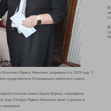
з
С
со
М
 Игнатович Ядвига Ивановна, родившаяся в 1929 году. С
ить представители Островецкого районного совета
ояркой в колхозе имени Карла Маркса, награждена
 труд. Сегодня Ядвига Ивановна живет у дочери в
х правнуков.