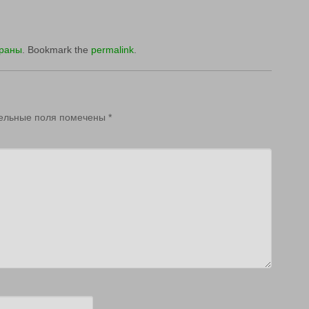
ераны
. Bookmark the
permalink
.
ельные поля помечены
*