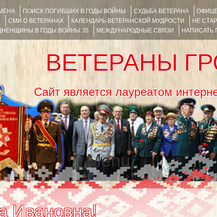
ИМЕНА
ПОИСК ПОГИБШИХ В ГОДЫ ВОЙНЫ
СУДЬБА ВЕТЕРАНА
ОФИЦЕ
Я
СМИ О ВЕТЕРАНАХ
КАЛЕНДАРЬ ВЕТЕРАНСКОЙ МУДРОСТИ
НЕ СТА
НЕНЩИНЫ В ГОДЫ ВОЙНЫ 35
МЕЖДУНАРОДНЫЕ СВЯЗИ
НАПИСАТЬ
ВЕТЕРАНЫ Г
Сайт является лауреатом ин
Menu
SKIP TO CONTENT
а Ивановна!