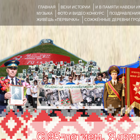
ГЛАВНАЯ
ВЕХИ ИСТОРИИ
И В ПАМЯТИ НАВЕКИ 
МУЗЫКА
ФОТО И ВИДЕО КОНКУРС
ПОЗДРАВЛЕНИ
ЖИВЁШЬ «ПЕРВИЧКА»
СОЖЖЁННЫЕ ДЕРЕВНИ ГРОД
С 95-летием, Ядвиг