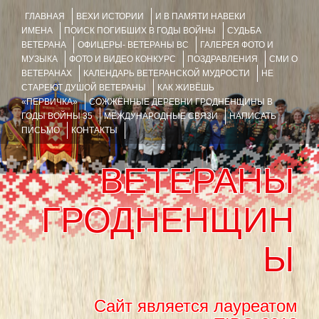
ГЛАВНАЯ
ВЕХИ ИСТОРИИ
И В ПАМЯТИ НАВЕКИ
ИМЕНА
ПОИСК ПОГИБШИХ В ГОДЫ ВОЙНЫ
СУДЬБА
ВЕТЕРАНА
ОФИЦЕРЫ- ВЕТЕРАНЫ ВС
ГАЛЕРЕЯ ФОТО И
МУЗЫКА
ФОТО И ВИДЕО КОНКУРС
ПОЗДРАВЛЕНИЯ
СМИ О
ВЕТЕРАНАХ
КАЛЕНДАРЬ ВЕТЕРАНСКОЙ МУДРОСТИ
НЕ
СТАРЕЮТ ДУШОЙ ВЕТЕРАНЫ
КАК ЖИВЁШЬ
«ПЕРВИЧКА»
СОЖЖЁННЫЕ ДЕРЕВНИ ГРОДНЕНЩИНЫ В
ГОДЫ ВОЙНЫ 35
МЕЖДУНАРОДНЫЕ СВЯЗИ
НАПИСАТЬ
ПИСЬМО
КОНТАКТЫ
ВЕТЕРАНЫ
ГРОДНЕНЩИН
Ы
Сайт является лауреатом