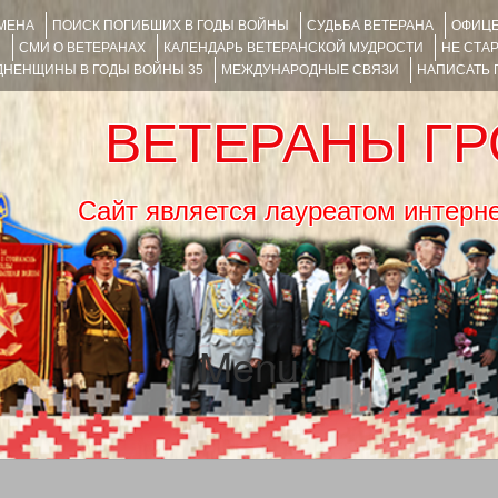
ИМЕНА
ПОИСК ПОГИБШИХ В ГОДЫ ВОЙНЫ
СУДЬБА ВЕТЕРАНА
ОФИЦЕ
Я
СМИ О ВЕТЕРАНАХ
КАЛЕНДАРЬ ВЕТЕРАНСКОЙ МУДРОСТИ
НЕ СТА
НЕНЩИНЫ В ГОДЫ ВОЙНЫ 35
МЕЖДУНАРОДНЫЕ СВЯЗИ
НАПИСАТЬ
ВЕТЕРАНЫ Г
Сайт является лауреатом ин
Menu
SKIP TO CONTENT