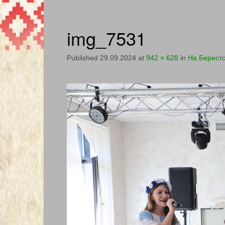
img_7531
Published
29.09.2024
at
942 × 628
in
На Бересто