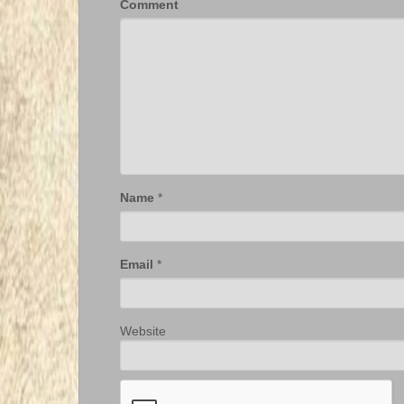
Comment
Name
*
Email
*
Website