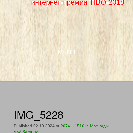
интернет-премии TIBO-2018
SKIP TO CONTENT
MENU
IMG_5228
Published
02.10.2024
at
2074 × 1516
in
Мае гады —
маё багацце