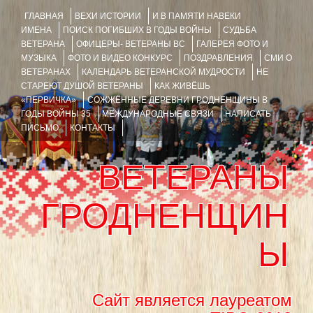
ГЛАВНАЯ
ВЕХИ ИСТОРИИ
И В ПАМЯТИ НАВЕКИ
ИМЕНА
ПОИСК ПОГИБШИХ В ГОДЫ ВОЙНЫ
СУДЬБА
ВЕТЕРАНА
ОФИЦЕРЫ- ВЕТЕРАНЫ ВС
ГАЛЕРЕЯ ФОТО И
МУЗЫКА
ФОТО И ВИДЕО КОНКУРС
ПОЗДРАВЛЕНИЯ
СМИ О
ВЕТЕРАНАХ
КАЛЕНДАРЬ ВЕТЕРАНСКОЙ МУДРОСТИ
НЕ
СТАРЕЮТ ДУШОЙ ВЕТЕРАНЫ
КАК ЖИВЁШЬ
«ПЕРВИЧКА»
СОЖЖЁННЫЕ ДЕРЕВНИ ГРОДНЕНЩИНЫ В
ГОДЫ ВОЙНЫ 35
МЕЖДУНАРОДНЫЕ СВЯЗИ
НАПИСАТЬ
ПИСЬМО
КОНТАКТЫ
ВЕТЕРАНЫ
ГРОДНЕНЩИН
Ы
Сайт является лауреатом