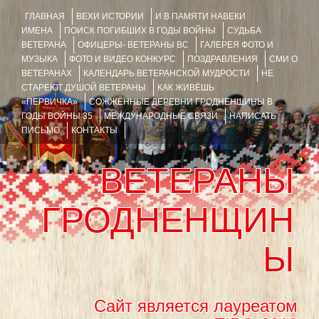
ГЛАВНАЯ
ВЕХИ ИСТОРИИ
И В ПАМЯТИ НАВЕКИ
ИМЕНА
ПОИСК ПОГИБШИХ В ГОДЫ ВОЙНЫ
СУДЬБА
ВЕТЕРАНА
ОФИЦЕРЫ- ВЕТЕРАНЫ ВС
ГАЛЕРЕЯ ФОТО И
МУЗЫКА
ФОТО И ВИДЕО КОНКУРС
ПОЗДРАВЛЕНИЯ
СМИ О
ВЕТЕРАНАХ
КАЛЕНДАРЬ ВЕТЕРАНСКОЙ МУДРОСТИ
НЕ
СТАРЕЮТ ДУШОЙ ВЕТЕРАНЫ
КАК ЖИВЁШЬ
«ПЕРВИЧКА»
СОЖЖЁННЫЕ ДЕРЕВНИ ГРОДНЕНЩИНЫ В
ГОДЫ ВОЙНЫ 35
МЕЖДУНАРОДНЫЕ СВЯЗИ
НАПИСАТЬ
ПИСЬМО
КОНТАКТЫ
ВЕТЕРАНЫ
ГРОДНЕНЩИН
Ы
Сайт является лауреатом