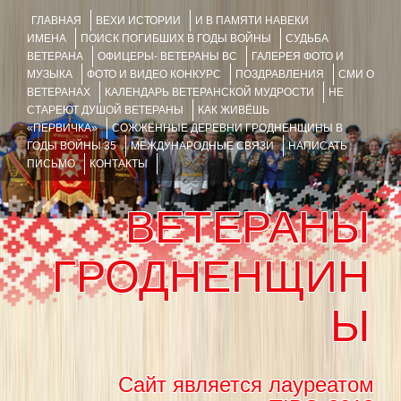
ГЛАВНАЯ
ВЕХИ ИСТОРИИ
И В ПАМЯТИ НАВЕКИ
ИМЕНА
ПОИСК ПОГИБШИХ В ГОДЫ ВОЙНЫ
СУДЬБА
ВЕТЕРАНА
ОФИЦЕРЫ- ВЕТЕРАНЫ ВС
ГАЛЕРЕЯ ФОТО И
МУЗЫКА
ФОТО И ВИДЕО КОНКУРС
ПОЗДРАВЛЕНИЯ
СМИ О
ВЕТЕРАНАХ
КАЛЕНДАРЬ ВЕТЕРАНСКОЙ МУДРОСТИ
НЕ
СТАРЕЮТ ДУШОЙ ВЕТЕРАНЫ
КАК ЖИВЁШЬ
«ПЕРВИЧКА»
СОЖЖЁННЫЕ ДЕРЕВНИ ГРОДНЕНЩИНЫ В
ГОДЫ ВОЙНЫ 35
МЕЖДУНАРОДНЫЕ СВЯЗИ
НАПИСАТЬ
ПИСЬМО
КОНТАКТЫ
ВЕТЕРАНЫ
ГРОДНЕНЩИН
Ы
Сайт является лауреатом