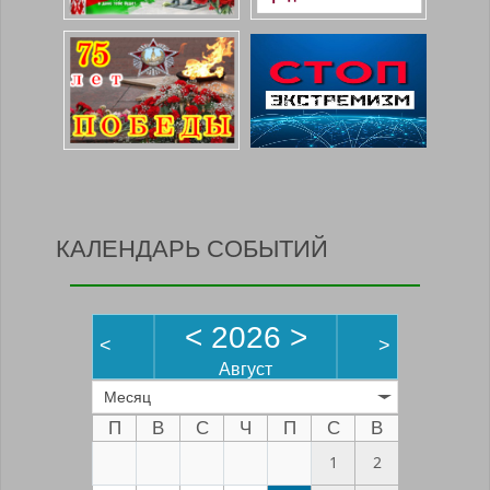
КАЛЕНДАРЬ СОБЫТИЙ
<
2026
>
<
>
Август
Месяц
П
В
С
Ч
П
С
В
1
2