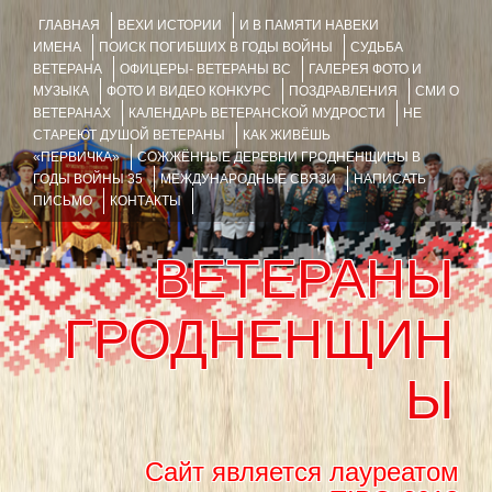
ГЛАВНАЯ
ВЕХИ ИСТОРИИ
И В ПАМЯТИ НАВЕКИ
ИМЕНА
ПОИСК ПОГИБШИХ В ГОДЫ ВОЙНЫ
СУДЬБА
ВЕТЕРАНА
ОФИЦЕРЫ- ВЕТЕРАНЫ ВС
ГАЛЕРЕЯ ФОТО И
МУЗЫКА
ФОТО И ВИДЕО КОНКУРС
ПОЗДРАВЛЕНИЯ
СМИ О
ВЕТЕРАНАХ
КАЛЕНДАРЬ ВЕТЕРАНСКОЙ МУДРОСТИ
НЕ
СТАРЕЮТ ДУШОЙ ВЕТЕРАНЫ
КАК ЖИВЁШЬ
«ПЕРВИЧКА»
СОЖЖЁННЫЕ ДЕРЕВНИ ГРОДНЕНЩИНЫ В
ГОДЫ ВОЙНЫ 35
МЕЖДУНАРОДНЫЕ СВЯЗИ
НАПИСАТЬ
ПИСЬМО
КОНТАКТЫ
ВЕТЕРАНЫ
ГРОДНЕНЩИН
Ы
Сайт является лауреатом