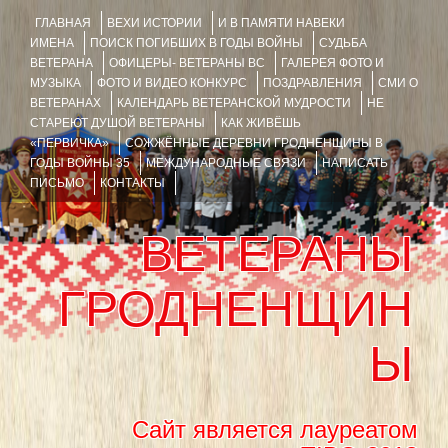
ГЛАВНАЯ
ВЕХИ ИСТОРИИ
И В ПАМЯТИ НАВЕКИ
ИМЕНА
ПОИСК ПОГИБШИХ В ГОДЫ ВОЙНЫ
СУДЬБА
ВЕТЕРАНА
ОФИЦЕРЫ- ВЕТЕРАНЫ ВС
ГАЛЕРЕЯ ФОТО И
МУЗЫКА
ФОТО И ВИДЕО КОНКУРС
ПОЗДРАВЛЕНИЯ
СМИ О
ВЕТЕРАНАХ
КАЛЕНДАРЬ ВЕТЕРАНСКОЙ МУДРОСТИ
НЕ
СТАРЕЮТ ДУШОЙ ВЕТЕРАНЫ
КАК ЖИВЁШЬ
«ПЕРВИЧКА»
СОЖЖЁННЫЕ ДЕРЕВНИ ГРОДНЕНЩИНЫ В
ГОДЫ ВОЙНЫ 35
МЕЖДУНАРОДНЫЕ СВЯЗИ
НАПИСАТЬ
ПИСЬМО
КОНТАКТЫ
ВЕТЕРАНЫ
ГРОДНЕНЩИН
Ы
Сайт является лауреатом