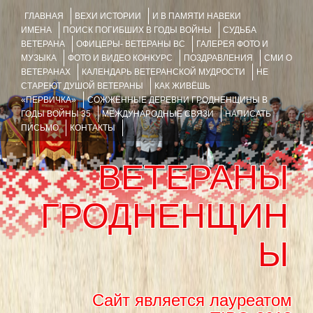
ГЛАВНАЯ
ВЕХИ ИСТОРИИ
И В ПАМЯТИ НАВЕКИ
ИМЕНА
ПОИСК ПОГИБШИХ В ГОДЫ ВОЙНЫ
СУДЬБА
ВЕТЕРАНА
ОФИЦЕРЫ- ВЕТЕРАНЫ ВС
ГАЛЕРЕЯ ФОТО И
МУЗЫКА
ФОТО И ВИДЕО КОНКУРС
ПОЗДРАВЛЕНИЯ
СМИ О
ВЕТЕРАНАХ
КАЛЕНДАРЬ ВЕТЕРАНСКОЙ МУДРОСТИ
НЕ
СТАРЕЮТ ДУШОЙ ВЕТЕРАНЫ
КАК ЖИВЁШЬ
«ПЕРВИЧКА»
СОЖЖЁННЫЕ ДЕРЕВНИ ГРОДНЕНЩИНЫ В
ГОДЫ ВОЙНЫ 35
МЕЖДУНАРОДНЫЕ СВЯЗИ
НАПИСАТЬ
ПИСЬМО
КОНТАКТЫ
ВЕТЕРАНЫ
ГРОДНЕНЩИН
Ы
Сайт является лауреатом