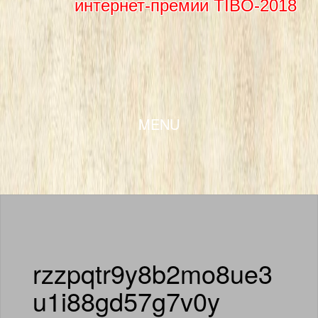
интернет-премии TIBO-2018
SKIP TO CONTENT
MENU
rzzpqtr9y8b2mo8ue3
u1i88gd57g7v0y