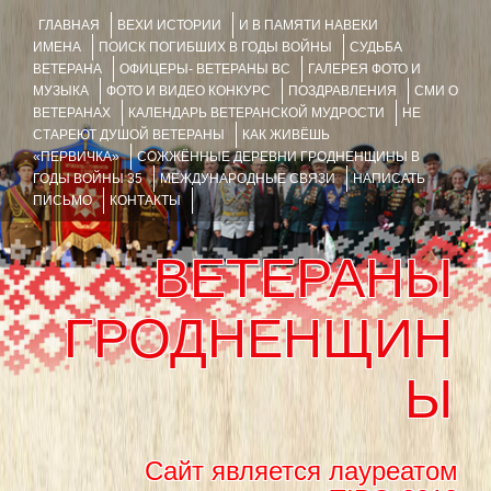
ГЛАВНАЯ
ВЕХИ ИСТОРИИ
И В ПАМЯТИ НАВЕКИ
ИМЕНА
ПОИСК ПОГИБШИХ В ГОДЫ ВОЙНЫ
СУДЬБА
ВЕТЕРАНА
ОФИЦЕРЫ- ВЕТЕРАНЫ ВС
ГАЛЕРЕЯ ФОТО И
МУЗЫКА
ФОТО И ВИДЕО КОНКУРС
ПОЗДРАВЛЕНИЯ
СМИ О
ВЕТЕРАНАХ
КАЛЕНДАРЬ ВЕТЕРАНСКОЙ МУДРОСТИ
НЕ
СТАРЕЮТ ДУШОЙ ВЕТЕРАНЫ
КАК ЖИВЁШЬ
«ПЕРВИЧКА»
СОЖЖЁННЫЕ ДЕРЕВНИ ГРОДНЕНЩИНЫ В
ГОДЫ ВОЙНЫ 35
МЕЖДУНАРОДНЫЕ СВЯЗИ
НАПИСАТЬ
ПИСЬМО
КОНТАКТЫ
ВЕТЕРАНЫ
ГРОДНЕНЩИН
Ы
Сайт является лауреатом