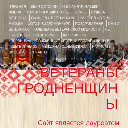
ГЛАВНАЯ
ВЕХИ ИСТОРИИ
И В ПАМЯТИ НАВЕКИ
ИМЕНА
ПОИСК ПОГИБШИХ В ГОДЫ ВОЙНЫ
СУДЬБА
ВЕТЕРАНА
ОФИЦЕРЫ- ВЕТЕРАНЫ ВС
ГАЛЕРЕЯ ФОТО И
МУЗЫКА
ФОТО И ВИДЕО КОНКУРС
ПОЗДРАВЛЕНИЯ
СМИ О
ВЕТЕРАНАХ
КАЛЕНДАРЬ ВЕТЕРАНСКОЙ МУДРОСТИ
НЕ
СТАРЕЮТ ДУШОЙ ВЕТЕРАНЫ
КАК ЖИВЁШЬ
«ПЕРВИЧКА»
СОЖЖЁННЫЕ ДЕРЕВНИ ГРОДНЕНЩИНЫ В
ГОДЫ ВОЙНЫ 35
МЕЖДУНАРОДНЫЕ СВЯЗИ
НАПИСАТЬ
ПИСЬМО
КОНТАКТЫ
ВЕТЕРАНЫ
ГРОДНЕНЩИН
Ы
Сайт является лауреатом