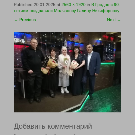
Published
20.01.2025
at
2560 × 1920
in
В Гродно с 90-
летием поздравили Молчанову Галину Никифоровну
←
Previous
Next
→
Добавить комментарий