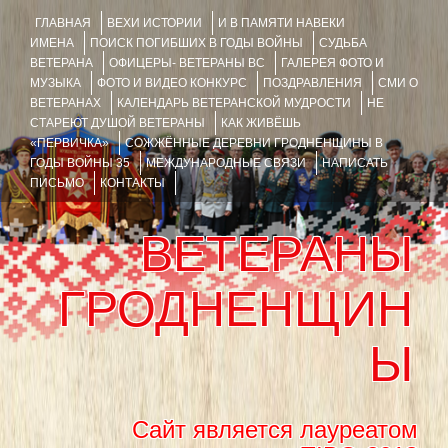
ГЛАВНАЯ
ВЕХИ ИСТОРИИ
И В ПАМЯТИ НАВЕКИ
ИМЕНА
ПОИСК ПОГИБШИХ В ГОДЫ ВОЙНЫ
СУДЬБА
ВЕТЕРАНА
ОФИЦЕРЫ- ВЕТЕРАНЫ ВС
ГАЛЕРЕЯ ФОТО И
МУЗЫКА
ФОТО И ВИДЕО КОНКУРС
ПОЗДРАВЛЕНИЯ
СМИ О
ВЕТЕРАНАХ
КАЛЕНДАРЬ ВЕТЕРАНСКОЙ МУДРОСТИ
НЕ
СТАРЕЮТ ДУШОЙ ВЕТЕРАНЫ
КАК ЖИВЁШЬ
«ПЕРВИЧКА»
СОЖЖЁННЫЕ ДЕРЕВНИ ГРОДНЕНЩИНЫ В
ГОДЫ ВОЙНЫ 35
МЕЖДУНАРОДНЫЕ СВЯЗИ
НАПИСАТЬ
ПИСЬМО
КОНТАКТЫ
ВЕТЕРАНЫ
ГРОДНЕНЩИН
Ы
Сайт является лауреатом