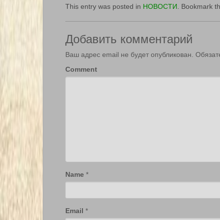
This entry was posted in
НОВОСТИ
. Bookmark t
Добавить комментарий
Ваш адрес email не будет опубликован.
Обязат
Comment
Name
*
Email
*