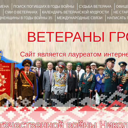
ИМЕНА
ПОИСК ПОГИБШИХ В ГОДЫ ВОЙНЫ
СУДЬБА ВЕТЕРАНА
ОФИЦЕ
Я
СМИ О ВЕТЕРАНАХ
КАЛЕНДАРЬ ВЕТЕРАНСКОЙ МУДРОСТИ
НЕ СТА
НЕНЩИНЫ В ГОДЫ ВОЙНЫ 35
МЕЖДУНАРОДНЫЕ СВЯЗИ
НАПИСАТЬ
ВЕТЕРАНЫ Г
Сайт является лауреатом ин
Menu
SKIP TO CONTENT
течественной войны Никол