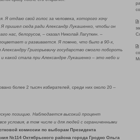
р
с
. Я отдаю свой голос за человека, которого хочу
 Я пришел сюда ради Александр Лукашенко, чтобы он
з
аго нас, белорусов,
– сказал Николай Лагуткин.
–
С
оцветает и развивается. Я помню, что было в 90-х,
я Александру Григорьевичу государство смогло побороть
со
 и какой стала при Александре Лукашенко – это небо и
М
вано более 2 тысяч избирателей, среди них около 20 –
нскую позицию. Наблюдается высокий процент
все условия, в том числе и для людей с ограниченными
стковой комиссии по выборам Президента
ания №114 Октябрьского района города Гродно Ольга