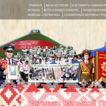
ГЛАВНАЯ
ВЕХИ ИСТОРИИ
И В ПАМЯТИ НАВЕКИ 
МУЗЫКА
ФОТО И ВИДЕО КОНКУРС
ПОЗДРАВЛЕНИ
ЖИВЁШЬ «ПЕРВИЧКА»
СОЖЖЁННЫЕ ДЕРЕВНИ ГРОД
Ветеран Великой О