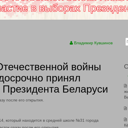
частие в выборах Президе
Sear
Владимир Кувшинов
Отечественной войны
 досрочно принял
х Президента Беларуси
ж
В
зу после его открытия.
14, который находится в средней школе №31 города
К
сток сразу после его открытия.