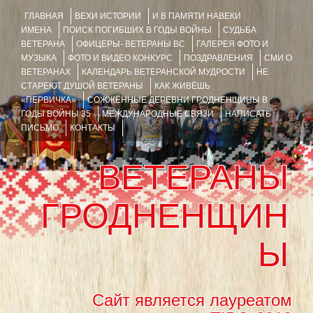
ГЛАВНАЯ
ВЕХИ ИСТОРИИ
И В ПАМЯТИ НАВЕКИ
ИМЕНА
ПОИСК ПОГИБШИХ В ГОДЫ ВОЙНЫ
СУДЬБА
ВЕТЕРАНА
ОФИЦЕРЫ- ВЕТЕРАНЫ ВС
ГАЛЕРЕЯ ФОТО И
МУЗЫКА
ФОТО И ВИДЕО КОНКУРС
ПОЗДРАВЛЕНИЯ
СМИ О
ВЕТЕРАНАХ
КАЛЕНДАРЬ ВЕТЕРАНСКОЙ МУДРОСТИ
НЕ
СТАРЕЮТ ДУШОЙ ВЕТЕРАНЫ
КАК ЖИВЁШЬ
«ПЕРВИЧКА»
СОЖЖЁННЫЕ ДЕРЕВНИ ГРОДНЕНЩИНЫ В
ГОДЫ ВОЙНЫ 35
МЕЖДУНАРОДНЫЕ СВЯЗИ
НАПИСАТЬ
ПИСЬМО
КОНТАКТЫ
ВЕТЕРАНЫ
ГРОДНЕНЩИН
Ы
Сайт является лауреатом