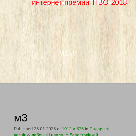
интернет-премии TIBO-2018
SKIP TO CONTENT
MENU
м3
Published
25.01.2025
at
1012 × 675
in
Падарылі
часцінку дабрыні і цяпла. У Бераставіцкай