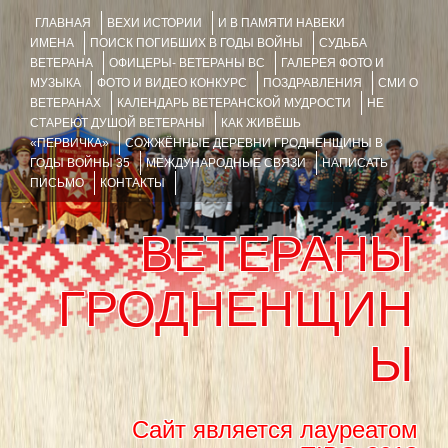
ГЛАВНАЯ
ВЕХИ ИСТОРИИ
И В ПАМЯТИ НАВЕКИ
ИМЕНА
ПОИСК ПОГИБШИХ В ГОДЫ ВОЙНЫ
СУДЬБА
ВЕТЕРАНА
ОФИЦЕРЫ- ВЕТЕРАНЫ ВС
ГАЛЕРЕЯ ФОТО И
МУЗЫКА
ФОТО И ВИДЕО КОНКУРС
ПОЗДРАВЛЕНИЯ
СМИ О
ВЕТЕРАНАХ
КАЛЕНДАРЬ ВЕТЕРАНСКОЙ МУДРОСТИ
НЕ
СТАРЕЮТ ДУШОЙ ВЕТЕРАНЫ
КАК ЖИВЁШЬ
«ПЕРВИЧКА»
СОЖЖЁННЫЕ ДЕРЕВНИ ГРОДНЕНЩИНЫ В
ГОДЫ ВОЙНЫ 35
МЕЖДУНАРОДНЫЕ СВЯЗИ
НАПИСАТЬ
ПИСЬМО
КОНТАКТЫ
ВЕТЕРАНЫ
ГРОДНЕНЩИН
Ы
Сайт является лауреатом