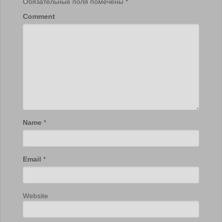
Обязательные поля помечены
*
Comment
Name
*
Email
*
Website