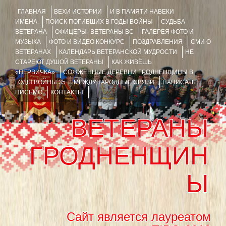
ГЛАВНАЯ
ВЕХИ ИСТОРИИ
И В ПАМЯТИ НАВЕКИ
ИМЕНА
ПОИСК ПОГИБШИХ В ГОДЫ ВОЙНЫ
СУДЬБА
ВЕТЕРАНА
ОФИЦЕРЫ- ВЕТЕРАНЫ ВС
ГАЛЕРЕЯ ФОТО И
МУЗЫКА
ФОТО И ВИДЕО КОНКУРС
ПОЗДРАВЛЕНИЯ
СМИ О
ВЕТЕРАНАХ
КАЛЕНДАРЬ ВЕТЕРАНСКОЙ МУДРОСТИ
НЕ
СТАРЕЮТ ДУШОЙ ВЕТЕРАНЫ
КАК ЖИВЁШЬ
«ПЕРВИЧКА»
СОЖЖЁННЫЕ ДЕРЕВНИ ГРОДНЕНЩИНЫ В
ГОДЫ ВОЙНЫ 35
МЕЖДУНАРОДНЫЕ СВЯЗИ
НАПИСАТЬ
ПИСЬМО
КОНТАКТЫ
ВЕТЕРАНЫ
ГРОДНЕНЩИН
Ы
Сайт является лауреатом