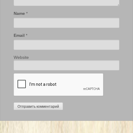
Name
*
Email
*
Website