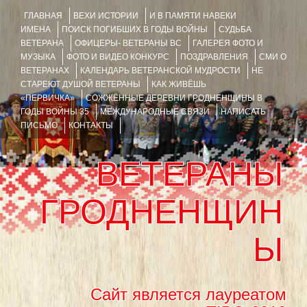
ГЛАВНАЯ
ВЕХИ ИСТОРИИ
И В ПАМЯТИ НАВЕКИ
ИМЕНА
ПОИСК ПОГИБШИХ В ГОДЫ ВОЙНЫ
СУДЬБА
ВЕТЕРАНА
ОФИЦЕРЫ- ВЕТЕРАНЫ ВС
ГАЛЕРЕЯ ФОТО И
МУЗЫКА
ФОТО И ВИДЕО КОНКУРС
ПОЗДРАВЛЕНИЯ
СМИ О
ВЕТЕРАНАХ
КАЛЕНДАРЬ ВЕТЕРАНСКОЙ МУДРОСТИ
НЕ
СТАРЕЮТ ДУШОЙ ВЕТЕРАНЫ
КАК ЖИВЁШЬ
«ПЕРВИЧКА»
СОЖЖЁННЫЕ ДЕРЕВНИ ГРОДНЕНЩИНЫ В
ГОДЫ ВОЙНЫ 35
МЕЖДУНАРОДНЫЕ СВЯЗИ
НАПИСАТЬ
ПИСЬМО
КОНТАКТЫ
ВЕТЕРАНЫ
ГРОДНЕНЩИН
Ы
Сайт является лауреатом