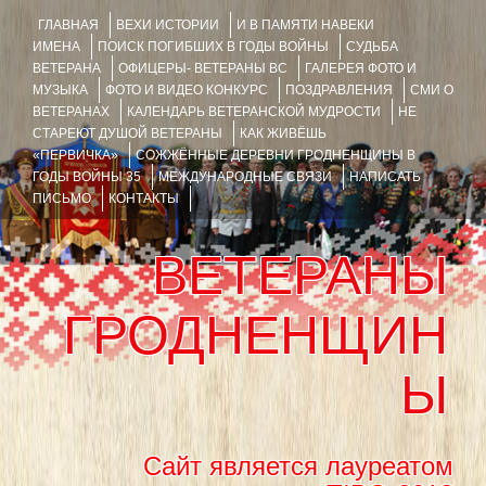
ГЛАВНАЯ
ВЕХИ ИСТОРИИ
И В ПАМЯТИ НАВЕКИ
ИМЕНА
ПОИСК ПОГИБШИХ В ГОДЫ ВОЙНЫ
СУДЬБА
ВЕТЕРАНА
ОФИЦЕРЫ- ВЕТЕРАНЫ ВС
ГАЛЕРЕЯ ФОТО И
МУЗЫКА
ФОТО И ВИДЕО КОНКУРС
ПОЗДРАВЛЕНИЯ
СМИ О
ВЕТЕРАНАХ
КАЛЕНДАРЬ ВЕТЕРАНСКОЙ МУДРОСТИ
НЕ
СТАРЕЮТ ДУШОЙ ВЕТЕРАНЫ
КАК ЖИВЁШЬ
«ПЕРВИЧКА»
СОЖЖЁННЫЕ ДЕРЕВНИ ГРОДНЕНЩИНЫ В
ГОДЫ ВОЙНЫ 35
МЕЖДУНАРОДНЫЕ СВЯЗИ
НАПИСАТЬ
ПИСЬМО
КОНТАКТЫ
ВЕТЕРАНЫ
ГРОДНЕНЩИН
Ы
Сайт является лауреатом