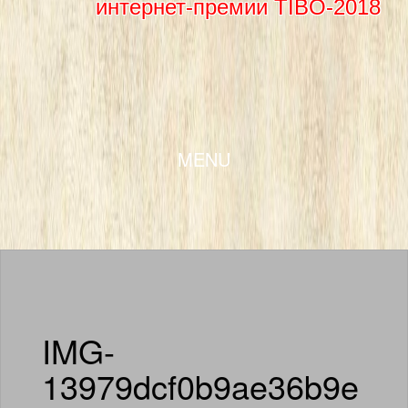
интернет-премии TIBO-2018
SKIP TO CONTENT
MENU
IMG-
13979dcf0b9ae36b9e