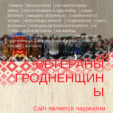
ГЛАВНАЯ
ВЕХИ ИСТОРИИ
И В ПАМЯТИ НАВЕКИ
ИМЕНА
ПОИСК ПОГИБШИХ В ГОДЫ ВОЙНЫ
СУДЬБА
ВЕТЕРАНА
ОФИЦЕРЫ- ВЕТЕРАНЫ ВС
ГАЛЕРЕЯ ФОТО И
МУЗЫКА
ФОТО И ВИДЕО КОНКУРС
ПОЗДРАВЛЕНИЯ
СМИ О
ВЕТЕРАНАХ
КАЛЕНДАРЬ ВЕТЕРАНСКОЙ МУДРОСТИ
НЕ
СТАРЕЮТ ДУШОЙ ВЕТЕРАНЫ
КАК ЖИВЁШЬ
«ПЕРВИЧКА»
СОЖЖЁННЫЕ ДЕРЕВНИ ГРОДНЕНЩИНЫ В
ГОДЫ ВОЙНЫ 35
МЕЖДУНАРОДНЫЕ СВЯЗИ
НАПИСАТЬ
ПИСЬМО
КОНТАКТЫ
ВЕТЕРАНЫ
ГРОДНЕНЩИН
Ы
Сайт является лауреатом