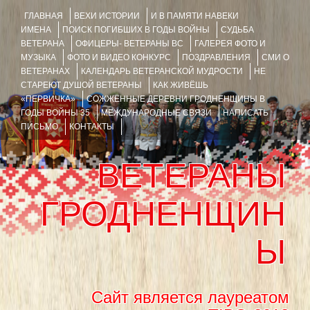
ГЛАВНАЯ
ВЕХИ ИСТОРИИ
И В ПАМЯТИ НАВЕКИ
ИМЕНА
ПОИСК ПОГИБШИХ В ГОДЫ ВОЙНЫ
СУДЬБА
ВЕТЕРАНА
ОФИЦЕРЫ- ВЕТЕРАНЫ ВС
ГАЛЕРЕЯ ФОТО И
МУЗЫКА
ФОТО И ВИДЕО КОНКУРС
ПОЗДРАВЛЕНИЯ
СМИ О
ВЕТЕРАНАХ
КАЛЕНДАРЬ ВЕТЕРАНСКОЙ МУДРОСТИ
НЕ
СТАРЕЮТ ДУШОЙ ВЕТЕРАНЫ
КАК ЖИВЁШЬ
«ПЕРВИЧКА»
СОЖЖЁННЫЕ ДЕРЕВНИ ГРОДНЕНЩИНЫ В
ГОДЫ ВОЙНЫ 35
МЕЖДУНАРОДНЫЕ СВЯЗИ
НАПИСАТЬ
ПИСЬМО
КОНТАКТЫ
ВЕТЕРАНЫ
ГРОДНЕНЩИН
Ы
Сайт является лауреатом