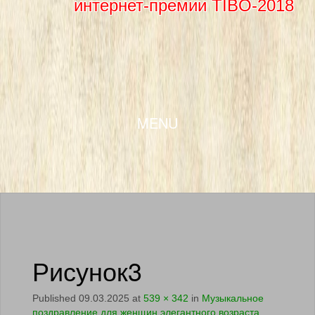
интернет-премии TIBO-2018
SKIP TO CONTENT
MENU
Рисунок3
Published
09.03.2025
at
539 × 342
in
Музыкальное
поздравление для женщин элегантного возраста