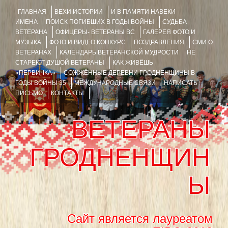
ГЛАВНАЯ
ВЕХИ ИСТОРИИ
И В ПАМЯТИ НАВЕКИ
ИМЕНА
ПОИСК ПОГИБШИХ В ГОДЫ ВОЙНЫ
СУДЬБА
ВЕТЕРАНА
ОФИЦЕРЫ- ВЕТЕРАНЫ ВС
ГАЛЕРЕЯ ФОТО И
МУЗЫКА
ФОТО И ВИДЕО КОНКУРС
ПОЗДРАВЛЕНИЯ
СМИ О
ВЕТЕРАНАХ
КАЛЕНДАРЬ ВЕТЕРАНСКОЙ МУДРОСТИ
НЕ
СТАРЕЮТ ДУШОЙ ВЕТЕРАНЫ
КАК ЖИВЁШЬ
«ПЕРВИЧКА»
СОЖЖЁННЫЕ ДЕРЕВНИ ГРОДНЕНЩИНЫ В
ГОДЫ ВОЙНЫ 35
МЕЖДУНАРОДНЫЕ СВЯЗИ
НАПИСАТЬ
ПИСЬМО
КОНТАКТЫ
ВЕТЕРАНЫ
ГРОДНЕНЩИН
Ы
Сайт является лауреатом