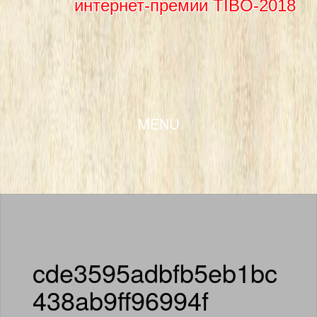
интернет-премии TIBO-2018
SKIP TO CONTENT
MENU
cde3595adbfb5eb1bc
438ab9ff96994f