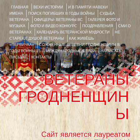
ГЛАВНАЯ
ВЕХИ ИСТОРИИ
И В ПАМЯТИ НАВЕКИ
ИМЕНА
ПОИСК ПОГИБШИХ В ГОДЫ ВОЙНЫ
СУДЬБА
ВЕТЕРАНА
ОФИЦЕРЫ- ВЕТЕРАНЫ ВС
ГАЛЕРЕЯ ФОТО И
МУЗЫКА
ФОТО И ВИДЕО КОНКУРС
ПОЗДРАВЛЕНИЯ
СМИ О
ВЕТЕРАНАХ
КАЛЕНДАРЬ ВЕТЕРАНСКОЙ МУДРОСТИ
НЕ
СТАРЕЮТ ДУШОЙ ВЕТЕРАНЫ
КАК ЖИВЁШЬ
«ПЕРВИЧКА»
СОЖЖЁННЫЕ ДЕРЕВНИ ГРОДНЕНЩИНЫ В
ГОДЫ ВОЙНЫ 35
МЕЖДУНАРОДНЫЕ СВЯЗИ
НАПИСАТЬ
ПИСЬМО
КОНТАКТЫ
ВЕТЕРАНЫ
ГРОДНЕНЩИН
Ы
Сайт является лауреатом